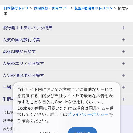
日本旅行トップ
>
国内旅行・国内ツアー
>
航空+宿泊セットプラン
>
検索結
果
飛行機＋ホテルパック特集
赤い風船ダイナミックパッケージ
ＪＡＬで行く飛行機+ホテルパック
人気の国内旅行特集
（飛行機+ホテルパック）
東京ディズニーリゾート®への旅
ユニバーサル・スタジオ・ジャパ
都道府県から探す
ＡＮＡで行く飛行機+ホテルパック
出張パック
ンへの旅
人気のエリアから探す
温泉旅行
日帰り旅行
北海道旅行・ツアー
人気の温泉地から探す
東北
函館旅行
札幌旅行
北海道
一緒に行く人から探す
当社サイト内においてお客様ごとに最適なサービス
を提供する目的及び当社サイト外で最適な広告を表
青森旅行・ツアー
岩手旅行・ツアー
湯の川温泉(北海道)
定山渓温泉(北海道)
一人旅 国内版
家族・子連れ旅行 国内版
季節の国内旅行特集
示することを目的にCookieを使用しています。
宮城旅行・ツアー
秋田旅行・ツアー
仙台旅行
Cookieの使用に同意いただける場合は同意するを選
十勝川温泉(北海道)
阿寒湖温泉(北海道)
カップル・夫婦旅行 国内版
女子旅 国内版
桜・お花見特集
ゴールデンウィーク（GW）の国内
会社情報
プライバシーポリシー
択してください。詳しくは
プライバシーポリシー
を
旅行
山形旅行・ツアー
福島旅行・ツアー
洞爺湖温泉(北海道)
川湯温泉(北海道)
卒業旅行・学生旅行 国内版
旅行業登録票・約款
ご確認ください。
規約集
夏休み・お盆の国内旅行
7月の国内旅行
関東
旅行条件書
商標について
那須旅行
日光旅行
層雲峡温泉(北海道)
知床温泉(北海道)