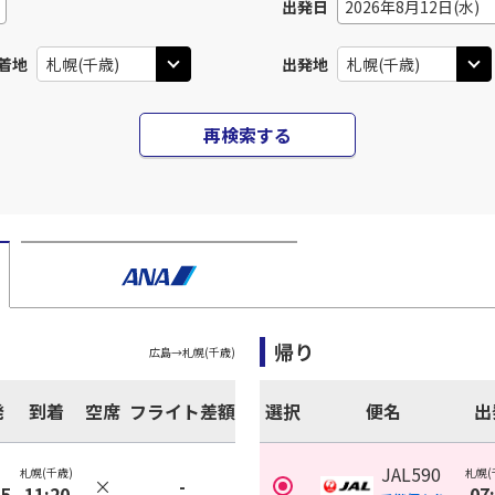
出発日
2026年8月12日(水)
着地
出発地
再検索する
帰り
広島
→
札幌(千歳)
発
到着
空席
フライト差額
選択
便名
出
JAL590
札幌(千歳)
札幌(
×
-
35
11:20
07