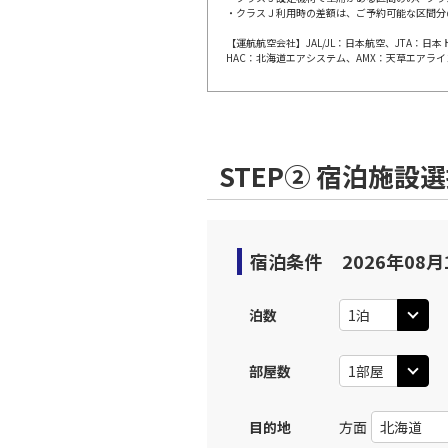
・クラスＪ利用時の差額は、ご予約可能な区間分
上記航空便のクラスJを利
【運航航空会社】JAL/JL：日本航空、JTA：
HAC：北海道エアシステム、AMX：天草エアライ
JAL254
広島
09:
乗継便あり
上記航空便のクラスJを利
STEP② 宿泊施設
広島
JAL3403
10:
宿泊条件
2026年08月
上記航空便のクラスJを利
泊数
JAL256
広島
12:
乗継便あり
部屋数
上記航空便のクラスJを利
目的地
方面