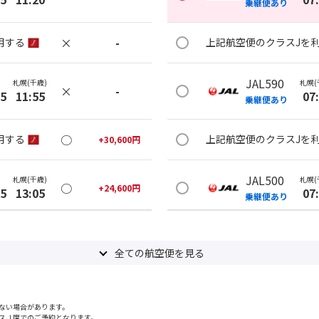
乗継便あり
×
-
用する
上記航空便のクラスJを
JAL590
札幌(千歳)
札幌(
×
-
35
11:55
07
乗継便あり
○
用する
上記航空便のクラスJを
+
30,600
円
JAL500
札幌(千歳)
札幌(
○
+
24,600
円
35
13:05
07
乗継便あり
×
-
用する
上記航空便のクラスJを
全ての航空便を見る
JAL500
札幌(千歳)
札幌(
×
-
30
14:15
07
乗継便あり
ない場合があります。
スＪ席でのご予約となります。