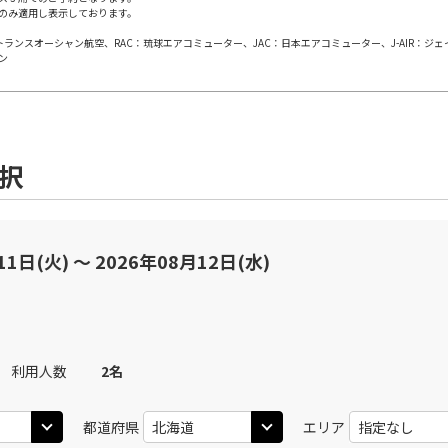
のみ適用し表示しております。
×
-
用する
上記航空便のクラスJを
日本トランスオーシャン航空、RAC：琉球エアコミューター、JAC：日本エアコミューター、J-AIR：ジ
ン
JAL502
札幌(千歳)
札幌(
○
+
24,600
円
30
13:05
08
乗継便あり
×
-
用する
上記航空便のクラスJを
選択
札幌(千歳)
JAL506
札幌(
○
選択中
45
12:45
11
乗継便あり
11日(火) 〜 2026年08月12日(水)
○
用する
+
2,400
円
上記航空便のクラスJを
札幌(千歳)
JAL508
札幌(
×
-
10
16:00
11
利用人数
2
名
乗継便あり
×
-
用する
都道府県
エリア
上記航空便のクラスJを