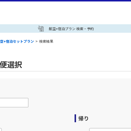
航空+宿泊プラン 検索・予約
空+宿泊セットプラン
>
検索結果
空便選択
帰り