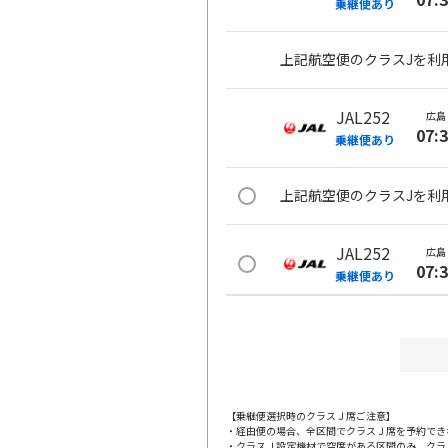
乗継便あり
上記航空便のクラスJを利
JAL252
広島
07:
乗継便あり
上記航空便のクラスJを利
JAL252
広島
07:
乗継便あり
上記航空便のクラスJを利
JAL254
広島
09:
乗継便あり
【乗継便選択時のクラスＪ席ご注意】
・経由便の場合、全区間でクラスＪ席を予約でき
・クラスＪ設定機材で空席がある区間のみ、クラ