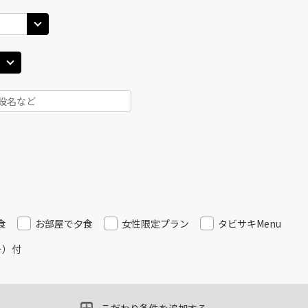
札幌(千歳)
札幌(
○
+
24,600
円
JAL3406
10
17:00
15
×
-
用する
上記航空便のクラスJを
JAL514
札幌(千歳)
札幌(
×
-
40
18:15
15
乗継便あり
×
-
用する
上記航空便のクラスJを
JAL516
札幌(千歳)
札幌(
×
-
15
20:15
16
食
お部屋で夕食
女性限定プラン
タビサキMenu
乗継便あり
ー）付
×
-
用する
上記航空便のクラスJを
JAL516
札幌(千歳)
札幌(