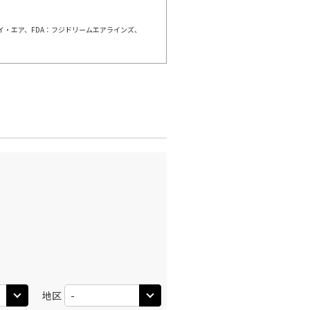
○
利用する
+
26,400
円
ェイ・エア、FDA：フジドリームエアラインズ、
千歳)
広島
○
+
20,400
円
:50
13:00
○
利用する
+
5,000
円
千歳)
広島
○
+
20,400
円
:00
15:40
○
利用する
+
5,000
円
千歳)
広島
○
+
20,400
円
:25
15:40
○
地区
利用する
+
26,400
円