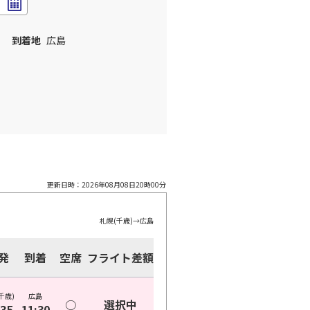
到着地
広島
更新日時：
2026年08月08日20時00分
札幌(千歳)
→
広島
発
到着
空席
フライト差額
千歳)
広島
○
選択中
:35
11:30