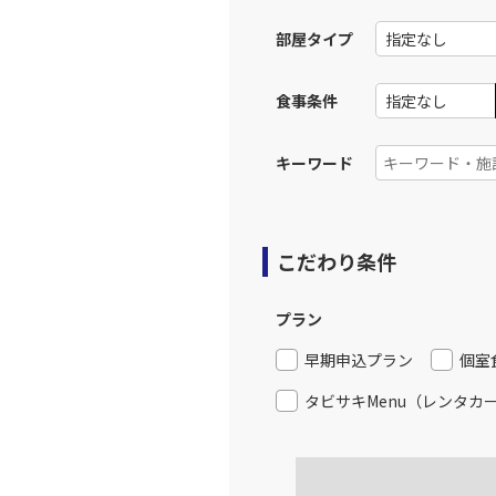
JAL256
広島
部屋タイプ
12:
乗継便あり
食事条件
上記航空便のクラスJを利
キーワード
JAL258
広島
13:
乗継便あり
こだわり条件
上記航空便のクラスJを利
プラン
JAL262
広島
16:
早期申込プラン
個室
乗継便あり
タビサキMenu（レンタカ
上記航空便のクラスJを利
JAL262
広島