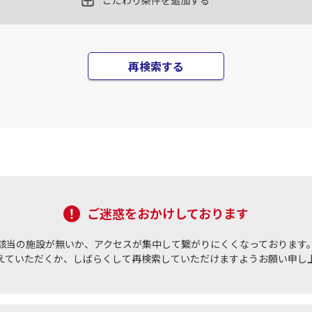
×
-
こだわり条件を追加する
15
21:30
16
乗継便あり
×
-
用する
上記航空便のクラスJを
再検索する
JAL518
札幌(千歳)
札幌(
×
-
05
22:20
17
乗継便あり
○
用する
上記航空便のクラスJを
+
30,600
円
JAL520
札幌(千歳)
札幌(
○
+
24,600
円
05
22:10
17
乗継便あり
ご迷惑をおかけしております
×
-
用する
上記航空便のクラスJを
該当の施設が無いか、アクセスが集中して繋がりにくくなっております
えていただくか、しばらくして再検索していただけますようお願い申し