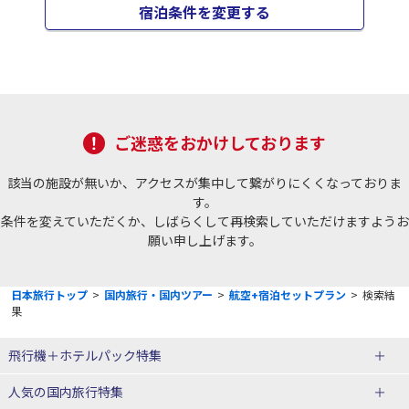
宿泊条件を変更する
ご迷惑をおかけしております
該当の施設が無いか、アクセスが集中して繋がりにくくなっておりま
す。
条件を変えていただくか、しばらくして再検索していただけますようお
願い申し上げます。
日本旅行トップ
>
国内旅行・国内ツアー
>
航空+宿泊セットプラン
>
検索結
果
飛行機＋ホテルパック特集
赤い風船ダイナミックパッケージ
ＪＡＬで行く飛行機+ホテルパック
人気の国内旅行特集
（飛行機+ホテルパック）