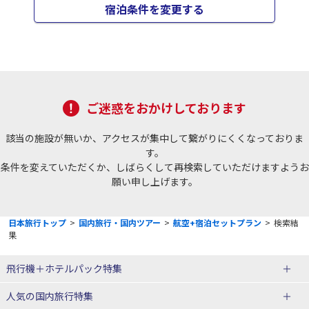
宿泊条件を変更する
ご迷惑をおかけしております
該当の施設が無いか、アクセスが集中して繋がりにくくなっておりま
す。
条件を変えていただくか、しばらくして再検索していただけますようお
願い申し上げます。
日本旅行トップ
>
国内旅行・国内ツアー
>
航空+宿泊セットプラン
>
検索結
果
飛行機＋ホテルパック特集
赤い風船ダイナミックパッケージ
ＪＡＬで行く飛行機+ホテルパック
人気の国内旅行特集
（飛行機+ホテルパック）