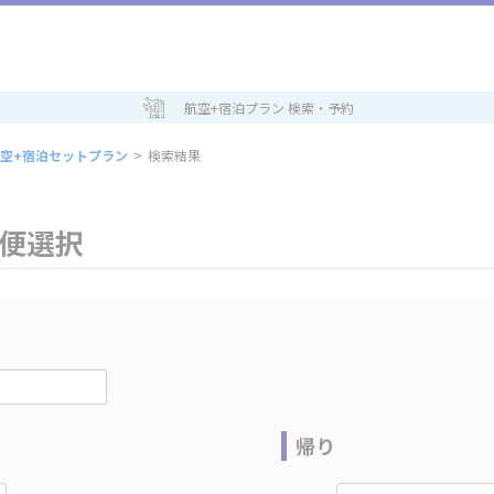
航空+宿泊プラン 検索・予約
空+宿泊セットプラン
>
検索結果
空便選択
帰り