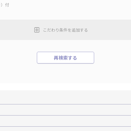
ー）付
こだわり条件を追加する
再検索する
機+ホテルパック）
ＪＡＬで行く飛行機+ホテルパック
張パック
バーサル・スタジオ・ジャパンへの旅
温泉旅行
日帰り旅行
森旅行・ツアー
岩手旅行・ツアー
宮城旅行・ツアー
秋田旅行・