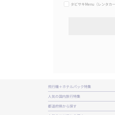
タビサキMenu（レンタカ
飛行機＋ホテルパック特集
赤い風船ダイナミックパッケージ（飛行
人気の国内旅行特集
ＡＮＡで行く飛行機+ホテルパック
出
東京ディズニーリゾート®への旅
ユニ
都道府県から探す
北海道旅行・ツアー
東北
青