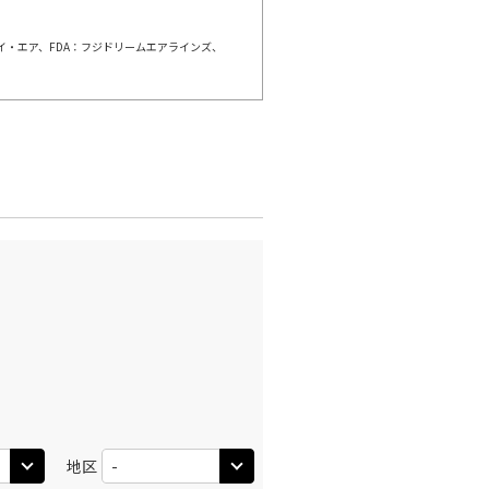
○
利用する
+
2,400
円
ェイ・エア、FDA：フジドリームエアラインズ、
千歳)
小松
○
+
0
円
:05
17:55
×
-
利用する
千歳)
小松
○
+
0
円
:05
20:00
×
-
利用する
千歳)
小松
○
+
0
円
:15
20:00
○
地区
利用する
+
2,400
円