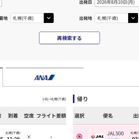
出発日
2026年8月10日(月)
着地
出発地
再検索する
帰り
小松
→
札幌(千歳)
発
到着
空席
フライト差額
選択
便名
出
JAL500
札幌(千歳)
札幌(
×
-
35
11:20
07