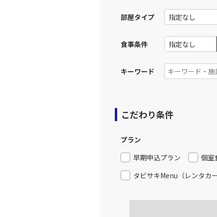
部屋タイプ
JAL188
小松
14:
乗継便あり
食事条件
上記航空便のクラスJを利
キーワード
JAL188
小松
14:
乗継便あり
こだわり条件
上記航空便のクラスJを利
プラン
JAL188
小松
早期申込プラン
個室
14:
乗継便あり
タビサキMenu（レンタカ
上記航空便のクラスJを利
JAL190
小松