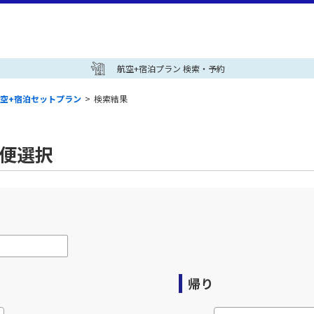
航空+宿泊プラン 検索・予約
空+宿泊セットプラン
>
検索結果
空便選択
帰り