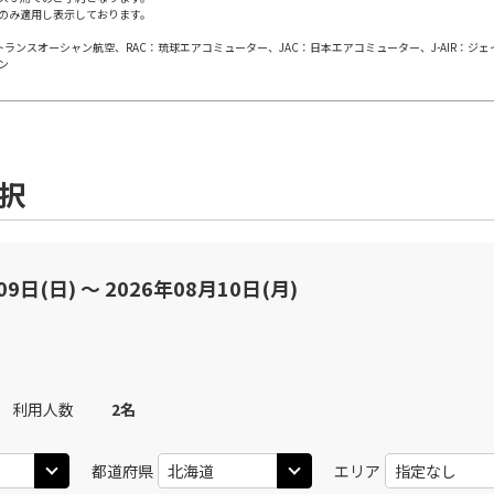
のみ適用し表示しております。
×
-
用する
上記航空便のクラスJを
日本トランスオーシャン航空、RAC：琉球エアコミューター、JAC：日本エアコミューター、J-AIR：ジ
ン
JAL512
札幌(千歳)
札幌(
○
+
9,800
円
50
14:15
14
乗継便あり
×
-
用する
上記航空便のクラスJを
選択
JAL512
札幌(千歳)
札幌(
○
+
9,800
円
05
15:05
14
乗継便あり
09日(日) 〜 2026年08月10日(月)
×
-
用する
上記航空便のクラスJを
JAL514
札幌(千歳)
札幌(
○
+
9,800
円
05
16:00
15
利用人数
2
名
乗継便あり
×
-
都道府県
エリア
用する
上記航空便のクラスJを