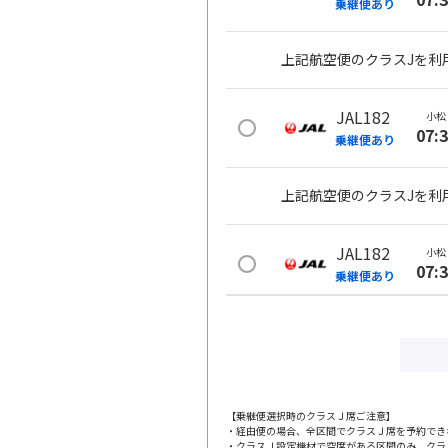
乗継便あり
上記航空便のクラスJを利
JAL182
小松
07:
乗継便あり
上記航空便のクラスJを利
JAL182
小松
07:
乗継便あり
上記航空便のクラスJを利
JAL184
小松
08:
乗継便あり
【乗継便選択時のクラスＪ席ご注意】
・経由便の場合、全区間でクラスＪ席を予約でき
・クラスＪ設定機材で空席がある区間のみ、クラ