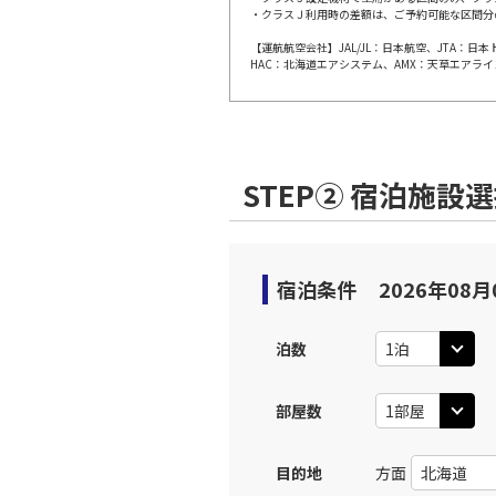
・クラスＪ利用時の差額は、ご予約可能な区間分
上記航空便のクラスJを利
【運航航空会社】JAL/JL：日本航空、JTA：
HAC：北海道エアシステム、AMX：天草エアライ
JAL184
小松
08:
乗継便あり
上記航空便のクラスJを利
STEP② 宿泊施設
JAL186
小松
11:
乗継便あり
宿泊条件
2026年08月
上記航空便のクラスJを利
泊数
JAL186
小松
11:
部屋数
乗継便あり
目的地
方面
上記航空便のクラスJを利