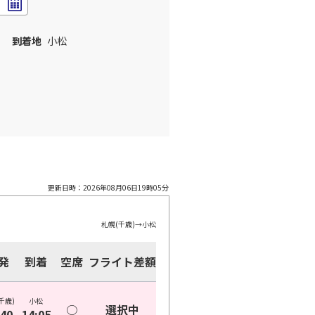
到着地
小松
更新日時：
2026年08月06日19時05分
札幌(千歳)
→
小松
発
到着
空席
フライト差額
千歳)
小松
○
選択中
:40
14:05