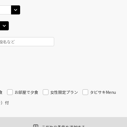
JAL516
札幌(千歳)
札幌(
○
選択中
45
18:15
16
乗継便あり
×
-
用する
上記航空便のクラスJを
JAL516
札幌(千歳)
札幌(
○
+
0
円
45
19:15
16
乗継便あり
×
-
用する
上記航空便のクラスJを
JAL518
札幌(千歳)
札幌(
×
-
食
45
20:15
お部屋で夕食
女性限定プラン
タビサキMenu
17
乗継便あり
ー）付
×
-
用する
上記航空便のクラスJを
JAL520
札幌(千歳)
札幌(