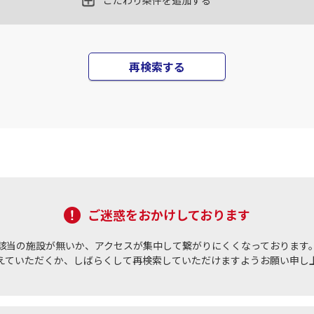
こだわり条件を追加する
○
+
0
円
35
22:10
17
乗継便あり
×
-
用する
上記航空便のクラスJを
再検索する
JAL522
札幌(千歳)
札幌(
○
+
9,800
円
35
22:20
17
乗継便あり
×
-
用する
上記航空便のクラスJを
ご迷惑をおかけしております
該当の施設が無いか、アクセスが集中して繋がりにくくなっております
えていただくか、しばらくして再検索していただけますようお願い申し