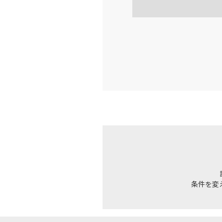
18:
乗継便あり
上記航空便のクラスJを利
JAL190
小松
18:
乗継便あり
上記航空便のクラスJを利
条件を変