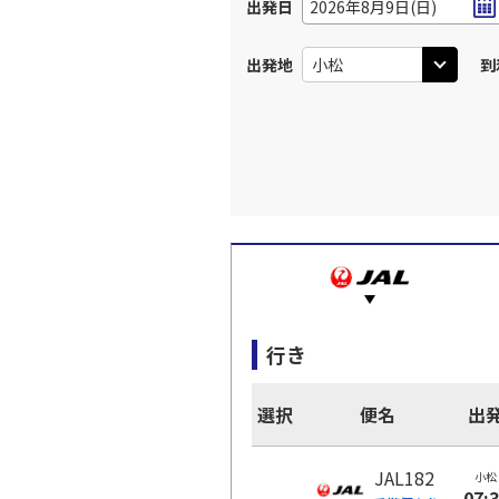
出発日
2026年8月9日(日)
出発地
到
行き
選択
便名
出
JAL182
小松
07: