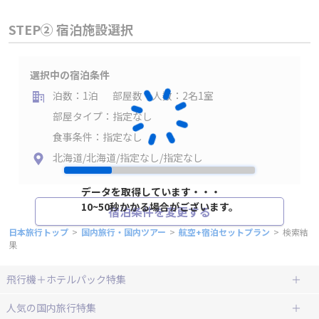
STEP② 宿泊施設選択
選択中の宿泊条件
泊数：1泊
部屋数・人数：2名1室
部屋タイプ：指定なし
食事条件：指定なし
北海道/北海道/指定なし/指定なし
データを取得しています・・・
10~50秒かかる場合がございます。
宿泊条件を変更する
日本旅行トップ
>
国内旅行・国内ツアー
>
航空+宿泊セットプラン
>
検索結
果
飛行機＋ホテルパック特集
赤い風船ダイナミックパッケージ
ＪＡＬで行く飛行機+ホテルパック
人気の国内旅行特集