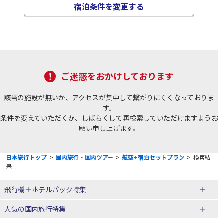
宿泊条件を変更する
ご迷惑をおかけしております
該当の施設が無いか、アクセスが集中して繋がりにくくなっておりま
す。
条件を変えていただくか、しばらくして再検索していただけますようお
願い申し上げます。
日本旅行トップ
>
国内旅行・国内ツアー
>
航空+宿泊セットプラン
>
検索結
果
飛行機＋ホテルパック特集
赤い風船ダイナミックパッケージ
ＪＡＬで行く飛行機+ホテルパック
人気の国内旅行特集
（飛行機+ホテルパック）