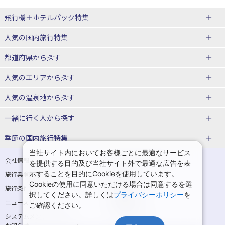
飛行機＋ホテルパック特集
赤い風船ダイナミックパッケージ
ＪＡＬで行く飛行機+ホテルパック
人気の国内旅行特集
（飛行機+ホテルパック）
東京ディズニーリゾート®への旅
ユニバーサル・スタジオ・ジャパ
都道府県から探す
ＡＮＡで行く飛行機+ホテルパック
出張パック
ンへの旅
人気のエリアから探す
温泉旅行
日帰り旅行
北海道旅行・ツアー
人気の温泉地から探す
東北
函館旅行
札幌旅行
北海道
一緒に行く人から探す
青森旅行・ツアー
岩手旅行・ツアー
湯の川温泉(北海道)
定山渓温泉(北海道)
一人旅 国内版
家族・子連れ旅行 国内版
季節の国内旅行特集
宮城旅行・ツアー
秋田旅行・ツアー
仙台旅行
当社サイト内においてお客様ごとに最適なサービス
十勝川温泉(北海道)
阿寒湖温泉(北海道)
カップル・夫婦旅行 国内版
女子旅 国内版
桜・お花見特集
ゴールデンウィーク（GW）の国内
会社情報
プライバシーポリシー
を提供する目的及び当社サイト外で最適な広告を表
旅行
山形旅行・ツアー
福島旅行・ツアー
洞爺湖温泉(北海道)
川湯温泉(北海道)
示することを目的にCookieを使用しています。
卒業旅行・学生旅行 国内版
旅行業登録票・約款
規約集
Cookieの使用に同意いただける場合は同意するを選
夏休み・お盆の国内旅行
7月の国内旅行
関東
旅行条件書
商標について
那須旅行
日光旅行
層雲峡温泉(北海道)
知床温泉(北海道)
択してください。詳しくは
プライバシーポリシー
を
ニュースリリース
採用情報
8月の国内旅行
9月の国内旅行
ご確認ください。
東京旅行・ツアー
神奈川旅行・ツアー
小笠原旅行
大島旅行
東北
システムメンテナンスの
サイトマップ
10月の国内旅行
11月の国内旅行