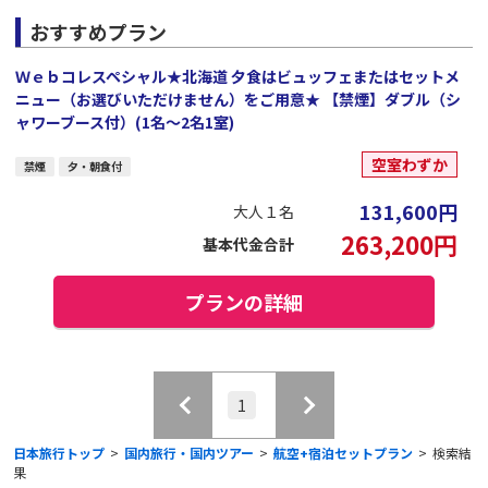
おすすめプラン
Ｗｅｂコレスペシャル★北海道 夕食はビュッフェまたはセットメ
ニュー（お選びいただけません）をご用意★ 【禁煙】ダブル（シ
ャワーブース付）(1名～2名1室)
空室わずか
禁煙
夕・朝食付
131,600
円
大人１名
263,200
円
基本代金合計
プランの詳細
1
日本旅行トップ
>
国内旅行・国内ツアー
>
航空+宿泊セットプラン
>
検索結
果