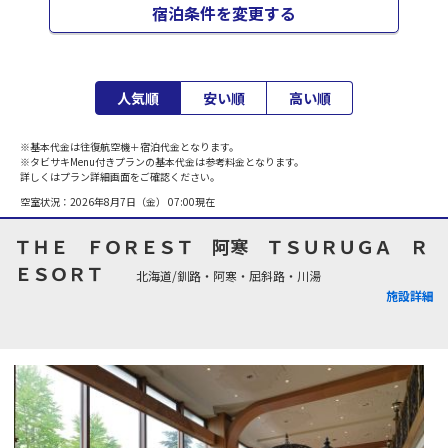
宿泊条件を変更する
人気順
安い順
高い順
※基本代金は往復航空機＋宿泊代金となります。
※タビサキMenu付きプランの基本代金は参考料金となります。
詳しくはプラン詳細画面をご確認ください。
空室状況：
2026年8月7日（金） 07:00
現在
ＴＨＥ ＦＯＲＥＳＴ 阿寒 ＴＳＵＲＵＧＡ Ｒ
ＥＳＯＲＴ
北海道/釧路・阿寒・屈斜路・川湯
施設詳細