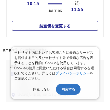
10:15
部)
11:55
JAL3106
航空便を変更する
STEP② 宿泊施設選択
当社サイト内においてお客様ごとに最適なサービス
を提供する目的及び当社サイト外で最適な広告を表
示することを目的にCookieを使用しています。
選択中の宿泊条件
Cookieの使用に同意いただける場合は同意するを選
泊数：1泊
部屋数・人数：2名1室
択してください。詳しくは
プライバシーポリシー
を
ご確認ください。
部屋タイプ：指定なし
食事条件：指定なし
同意しない
同意する
北海道/北海道/指定なし/指定なし