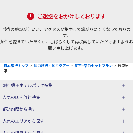
ご迷惑をおかけしております
該当の施設が無いか、アクセスが集中して繋がりにくくなっておりま
す。
条件を変えていただくか、しばらくして再検索していただけますようお
願い申し上げます。
日本旅行トップ
>
国内旅行・国内ツアー
>
航空+宿泊セットプラン
>
検索結
果
飛行機＋ホテルパック特集
赤い風船ダイナミックパッケージ
ＪＡＬで行く飛行機+ホテルパック
人気の国内旅行特集
（飛行機+ホテルパック）
東京ディズニーリゾート®への旅
ユニバーサル・スタジオ・ジャパ
都道府県から探す
ＡＮＡで行く飛行機+ホテルパック
出張パック
ンへの旅
人気のエリアから探す
温泉旅行
日帰り旅行
北海道旅行・ツアー
人気の温泉地から探す