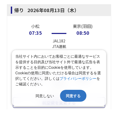
航空便を変更する
帰り
2026年08月13日（木）
小松
東京(羽田)
07:35
08:50
当社サイト内においてお客様ごとに最適なサービス
JAL182
を提供する目的及び当社サイト外で最適な広告を表
JTA
運航
示することを目的にCookieを使用しています。
Cookieの使用に同意いただける場合は同意するを選
東京(羽田)
乗り継ぎ
択してください。詳しくは
プライバシーポリシー
を
ご確認ください。
東京(羽田)
福岡
10:00
11:45
同意しない
同意する
JAL313