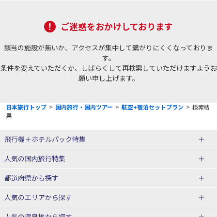
ご迷惑をおかけしております
該当の施設が無いか、アクセスが集中して繋がりにくくなっておりま
す。
条件を変えていただくか、しばらくして再検索していただけますようお
願い申し上げます。
日本旅行トップ
>
国内旅行・国内ツアー
>
航空+宿泊セットプラン
>
検索結
果
飛行機＋ホテルパック特集
赤い風船ダイナミックパッケージ
ＪＡＬで行く飛行機+ホテルパック
人気の国内旅行特集
（飛行機+ホテルパック）
東京ディズニーリゾート®への旅
ユニバーサル・スタジオ・ジャパ
都道府県から探す
ＡＮＡで行く飛行機+ホテルパック
出張パック
ンへの旅
人気のエリアから探す
温泉旅行
日帰り旅行
北海道旅行・ツアー
人気の温泉地から探す