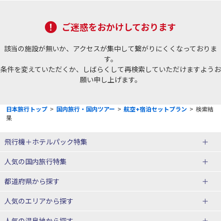
ご迷惑をおかけしております
該当の施設が無いか、アクセスが集中して繋がりにくくなっておりま
す。
条件を変えていただくか、しばらくして再検索していただけますようお
願い申し上げます。
日本旅行トップ
>
国内旅行・国内ツアー
>
航空+宿泊セットプラン
>
検索結
果
飛行機＋ホテルパック特集
赤い風船ダイナミックパッケージ
ＪＡＬで行く飛行機+ホテルパック
人気の国内旅行特集
（飛行機+ホテルパック）
東京ディズニーリゾート®への旅
ユニバーサル・スタジオ・ジャパ
都道府県から探す
ＡＮＡで行く飛行機+ホテルパック
出張パック
ンへの旅
人気のエリアから探す
温泉旅行
日帰り旅行
北海道旅行・ツアー
人気の温泉地から探す