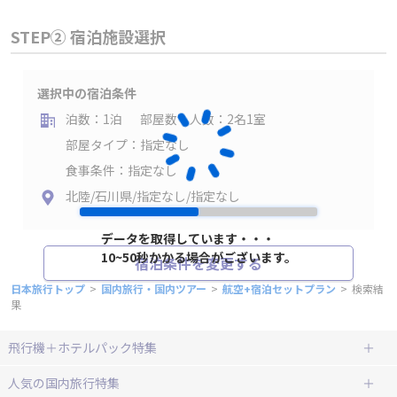
STEP② 宿泊施設選択
選択中の宿泊条件
泊数：1泊
部屋数・人数：2名1室
部屋タイプ：指定なし
食事条件：指定なし
北陸/石川県/指定なし/指定なし
データを取得しています・・・
10~50秒かかる場合がございます。
宿泊条件を変更する
日本旅行トップ
>
国内旅行・国内ツアー
>
航空+宿泊セットプラン
>
検索結
果
飛行機＋ホテルパック特集
赤い風船ダイナミックパッケージ
ＪＡＬで行く飛行機+ホテルパック
人気の国内旅行特集