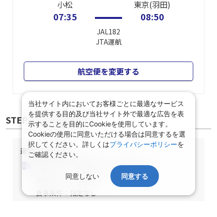
小松
東京(羽田)
07:35
08:50
JAL182
JTA
運航
航空便を変更する
当社サイト内においてお客様ごとに最適なサービス
を提供する目的及び当社サイト外で最適な広告を表
STEP② 宿泊施設選択
示することを目的にCookieを使用しています。
Cookieの使用に同意いただける場合は同意するを選
択してください。詳しくは
プライバシーポリシー
を
選択中の宿泊条件
ご確認ください。
泊数：1泊
部屋数・人数：2名1室
同意しない
同意する
部屋タイプ：指定なし
食事条件：指定なし
北陸/石川県/指定なし/指定なし