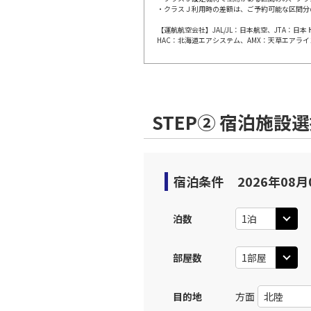
・クラスＪ利用時の差額は、ご予約可能な区間分
【運航航空会社】JAL/JL：日本航空、JTA：
東京(羽
JAL191
HAC：北海道エアシステム、AMX：天草エアライ
19:
上記航空便のクラスJを利
STEP② 宿泊施設
JAL193
東京(羽
20:
JTA
運航
上記航空便のクラスJを利
宿泊条件
2026年08月
泊数
部屋数
目的地
方面