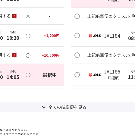
×
-
用する
上記航空便のクラスJを
田)
小松
小
○
JAL184
+
1,200
円
20
10:20
08
○
用する
上記航空便のクラスJを
+
10,500
円
JAL186
田)
小松
小
○
選択中
00
14:05
11
JTA
運航
○
用する
上記航空便のクラスJを
+
4,800
円
全ての航空便を見る
JAL188
田)
小松
小
○
+
0
円
45
17:55
14
JTA
運航
ない場合があります。
○
用する
上記航空便のクラスJを
+
1,200
円
スＪ席でのご予約となります。