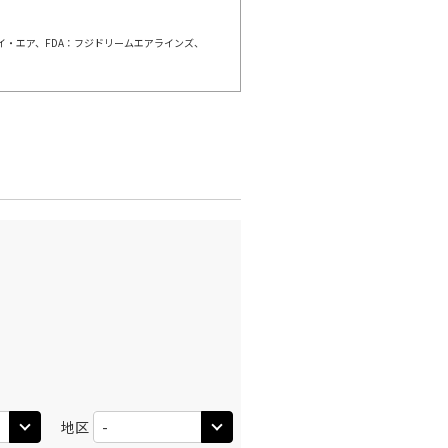
ェイ・エア、FDA：フジドリームエアラインズ、
松
東京(羽田)
○
+
2,200
円
:35
19:55
×
-
利用する
松
東京(羽田)
○
+
1,200
円
:40
21:50
○
利用する
+
22,700
円
地区