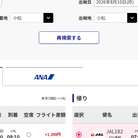
出発日
2026年8月10日(月)
着地
出発地
再検索する
帰り
東京(羽田)
→
小松
発
到着
空席
フライト差額
選択
便名
出
JAL182
田)
小松
小
○
+
1,200
円
10
08:10
07
JTA
運航