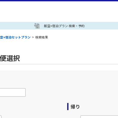
航空+宿泊プラン 検索・予約
空+宿泊セットプラン
>
検索結果
空便選択
帰り