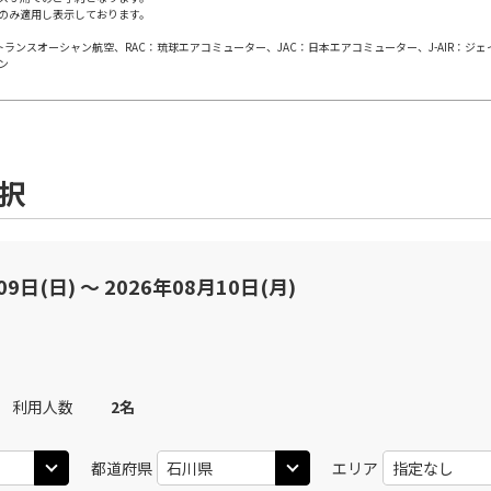
のみ適用し表示しております。
日本トランスオーシャン航空、RAC：琉球エアコミューター、JAC：日本エアコミューター、J-AIR：ジ
JAL190
田)
小松
小
○
ン
+
0
円
00
20:00
18
JTA
運航
○
用する
上記航空便のクラスJを
+
1,200
円
選択
田)
小松
小
○
JAL192
+
0
円
40
21:40
20
○
用する
上記航空便のクラスJを
+
1,200
円
09日(日) 〜 2026年08月10日(月)
利用人数
2
名
都道府県
エリア