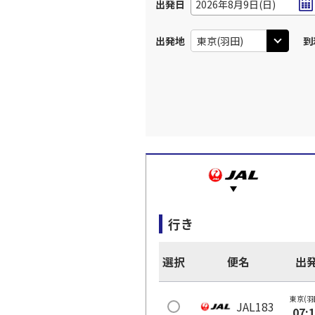
出発日
2026年8月9日(日)
出発地
到
行き
選択
便名
出
東京(羽
JAL183
07: