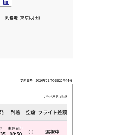
到着地
東京(羽田)
更新日時：
2026年08月06日20時44分
小松
→
東京(羽田)
発
到着
空席
フライト差額
松
東京(羽田)
○
選択中
:35
08:50