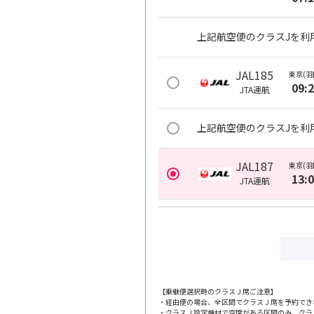
上記航空便のクラスJを利
JAL185
東京(羽
09:
JTA
運航
上記航空便のクラスJを利
JAL187
東京(羽
13:
JTA
運航
上記航空便のクラスJを利
JAL189
東京(羽
16:
JTA
運航
【乗継便選択時のクラスＪ席ご注意】
・経由便の場合、全区間でクラスＪ席を予約でき
上記航空便のクラスJを利
・クラスＪ設定機材で空席がある区間のみ、クラ