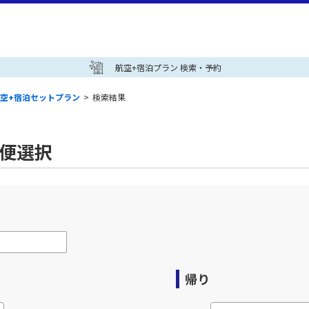
航空+宿泊プラン 検索・予約
空+宿泊セットプラン
>
検索結果
空便選択
帰り