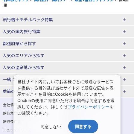
果
飛行機＋ホテルパック特集
赤い風船ダイナミックパッケージ
ＪＡＬで行く飛行機+ホテルパック
人気の国内旅行特集
（飛行機+ホテルパック）
東京ディズニーリゾート®への旅
ユニバーサル・スタジオ・ジャパ
都道府県から探す
ＡＮＡで行く飛行機+ホテルパック
出張パック
ンへの旅
人気のエリアから探す
温泉旅行
日帰り旅行
北海道旅行・ツアー
人気の温泉地から探す
東北
函館旅行
札幌旅行
北海道
一緒に行く人から探す
当社サイト内においてお客様ごとに最適なサービス
を提供する目的及び当社サイト外で最適な広告を表
青森旅行・ツアー
岩手旅行・ツアー
湯の川温泉(北海道)
定山渓温泉(北海道)
一人旅 国内版
家族・子連れ旅行 国内版
季節の国内旅行特集
示することを目的にCookieを使用しています。
宮城旅行・ツアー
秋田旅行・ツアー
仙台旅行
Cookieの使用に同意いただける場合は同意するを選
十勝川温泉(北海道)
阿寒湖温泉(北海道)
カップル・夫婦旅行 国内版
女子旅 国内版
桜・お花見特集
ゴールデンウィーク（GW）の国内
会社情報
プライバシーポリシー
択してください。詳しくは
プライバシーポリシー
を
旅行
山形旅行・ツアー
福島旅行・ツアー
洞爺湖温泉(北海道)
川湯温泉(北海道)
卒業旅行・学生旅行 国内版
旅行業登録票・約款
ご確認ください。
規約集
夏休み・お盆の国内旅行
7月の国内旅行
関東
旅行条件書
商標について
那須旅行
日光旅行
層雲峡温泉(北海道)
知床温泉(北海道)
同意しない
同意する
ニュースリリース
採用情報
8月の国内旅行
9月の国内旅行
東京旅行・ツアー
神奈川旅行・ツアー
小笠原旅行
大島旅行