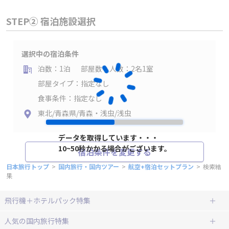
STEP② 宿泊施設選択
選択中の宿泊条件
泊数：1泊
部屋数・人数：2名1室
部屋タイプ：指定なし
食事条件：指定なし
東北/青森県/青森・浅虫/浅虫
データを取得しています・・・
10~50秒かかる場合がございます。
宿泊条件を変更する
日本旅行トップ
>
国内旅行・国内ツアー
>
航空+宿泊セットプラン
>
検索結
果
飛行機＋ホテルパック特集
赤い風船ダイナミックパッケージ
ＪＡＬで行く飛行機+ホテルパック
人気の国内旅行特集