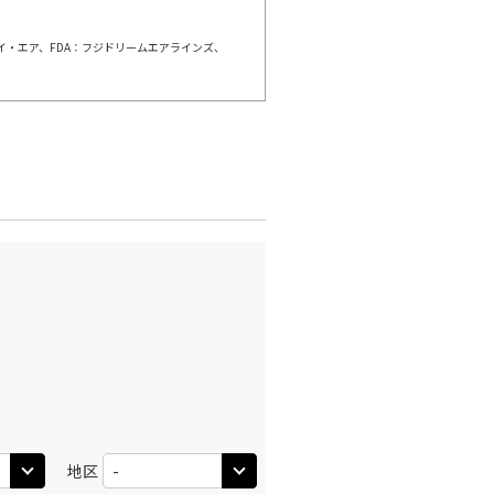
ェイ・エア、FDA：フジドリームエアラインズ、
千歳)
東京(羽田)
○
+
0
円
:00
12:35
○
利用する
+
2,400
円
千歳)
東京(羽田)
○
+
0
円
:25
13:05
○
利用する
+
13,200
円
千歳)
東京(羽田)
○
+
0
円
:50
14:30
○
利用する
+
2,400
円
地区
千歳)
東京(羽田)
○
+
0
円