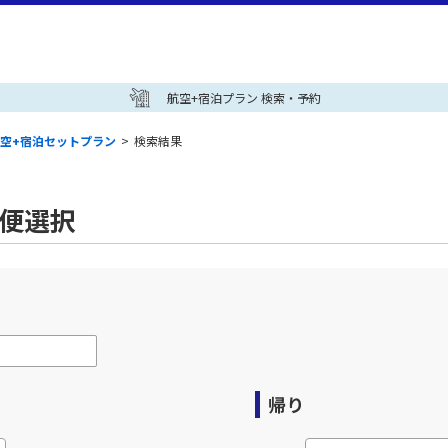
航空+宿泊プラン 検索・予約
空+宿泊セットプラン
>
検索結果
空便選択
帰り