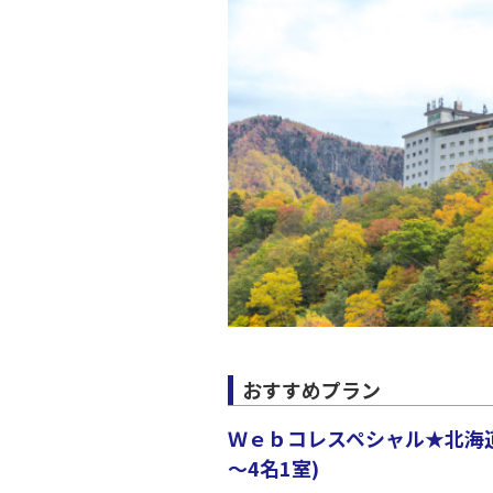
JAL529
19:
上記航空便のクラスJを利
東京(羽
JAL599
20:
上記航空便のクラスJを利
東京(羽
JAL531
20:
上記航空便のクラスJを利
おすすめプラン
Ｗｅｂコレスペシャル★北海道
～4名1室)