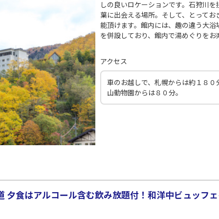
×
-
JAL526
55
21:30
20
しの良いロケーションです。石狩川を
葉に出会える場所。そして、とってお
能頂けます。館内には、趣の違う大浴
×
-
用する
上記航空便のクラスJを
を併設しており、館内で湯めぐりをお
田)
札幌(千歳)
札幌(
アクセス
○
JAL528
+
10,800
円
30
22:10
21
車のお越しで、札幌からは約１８０
山動物園からは８０分。
○
用する
上記航空便のクラスJを
+
13,200
円
田)
札幌(千歳)
札幌(
○
JAL530
+
20,000
円
45
22:20
21
○
用する
上記航空便のクラスJを
+
24,000
円
 夕食はアルコール含む飲み放題付！和洋中ビュッフェを