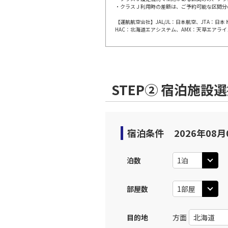
・クラスＪ利用時の差額は、ご予約可能な区間分
【運航航空会社】JAL/JL：日本航空、JTA：
東京(羽
JAL509
HAC：北海道エアシステム、AMX：天草エアライ
09:
上記航空便のクラスJを利
STEP② 宿泊施設
東京(羽
JAL511
10:
上記航空便のクラスJを利
宿泊条件
2026年08月
東京(羽
JAL513
泊数
11:
部屋数
上記航空便のクラスJを利
目的地
方面
東京(羽
JAL515