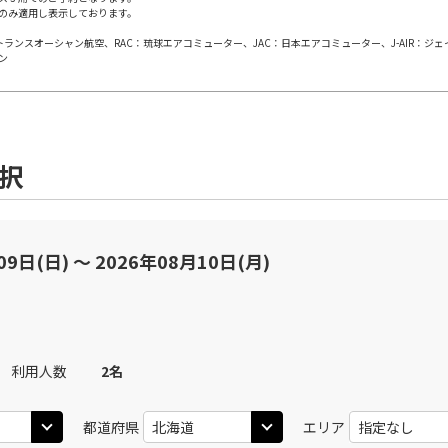
のみ適用し表示しております。
日本トランスオーシャン航空、RAC：琉球エアコミューター、JAC：日本エアコミューター、J-AIR：ジ
田)
札幌(千歳)
札幌(
×
-
JAL506
ン
45
11:20
11
×
-
用する
上記航空便のクラスJを
選択
田)
札幌(千歳)
札幌(
○
JAL508
+
10,800
円
15
11:55
11
×
-
用する
上記航空便のクラスJを
09日(日) 〜 2026年08月10日(月)
田)
札幌(千歳)
札幌(
○
JAL510
+
10,800
円
25
13:05
12
利用人数
2
名
×
-
用する
上記航空便のクラスJを
都道府県
エリア
田)
札幌(千歳)
札幌(
○
JAL512
+
10,800
円