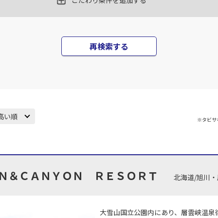
こだわり条件を追加する
田)
札幌(千歳)
札幌(
○
JAL520
+
10,800
円
35
18:15
17
再検索する
○
用する
上記航空便のクラスJを
+
24,000
円
田)
札幌(千歳)
札幌(
○
JAL522
+
0
円
30
19:15
17
高い順
※タビサ
○
用する
上記航空便のクラスJを
+
24,000
円
田)
札幌(千歳)
札幌(
×
-
JAL524
40
20:15
19
Ｎ＆ＣＡＮＹＯＮ ＲＥＳＯＲＴ
北海道/旭川
×
-
用する
上記航空便のクラスJを
大雪山国立公園内にあり、層雲峡温泉
田)
札幌(千歳)
札幌(