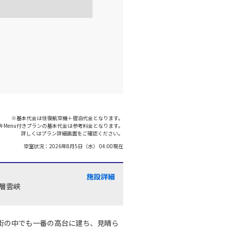
千歳)
東京(羽田)
○
+
0
円
:15
18:55
○
利用する
+
13,200
円
千歳)
東京(羽田)
○
+
0
円
:55
19:40
※基本代金は往復航空機＋宿泊代金となります。
キMenu付きプランの基本代金は参考料金となります。
○
利用する
+
2,400
円
詳しくはプラン詳細画面をご確認ください。
空室状況：
2026年8月5日（水） 04:00
現在
千歳)
東京(羽田)
×
-
:10
20:50
施設詳細
・層雲峡
×
-
利用する
街の中でも一番の高台に建ち、見晴ら
千歳)
東京(羽田)