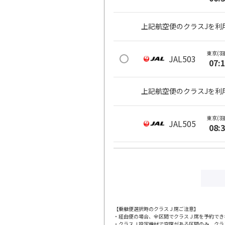
上記航空便のクラスJを利
東京(羽
JAL503
07:
上記航空便のクラスJを利
東京(羽
JAL505
08:
上記航空便のクラスJを利
東京(羽
JAL507
08:
【乗継便選択時のクラスＪ席ご注意】
・経由便の場合、全区間でクラスＪ席を予約でき
上記航空便のクラスJを利
・クラスＪ設定機材で空席がある区間のみ、クラ