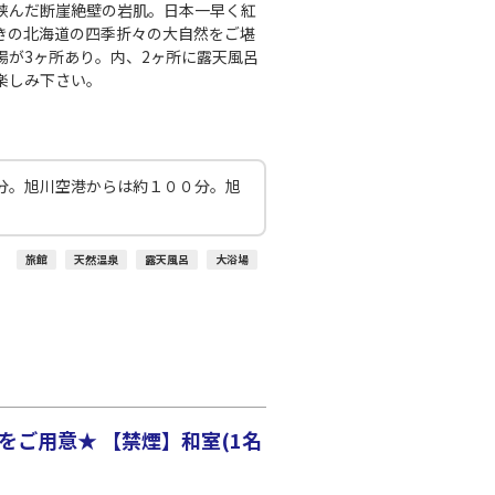
○
+
0
円
:15
21:55
挟んだ断崖絶壁の岩肌。日本一早く紅
きの北海道の四季折々の大自然をご堪
場が3ヶ所あり。内、2ヶ所に露天風呂
○
利用する
+
13,200
円
楽しみ下さい。
千歳)
東京(羽田)
○
+
0
円
:10
22:55
分。旭川空港からは約１００分。旭
○
利用する
+
2,400
円
旅館
天然温泉
露天風呂
大浴場
千歳)
東京(羽田)
○
+
0
円
:20
23:05
○
利用する
+
2,400
円
ご用意★ 【禁煙】和室(1名