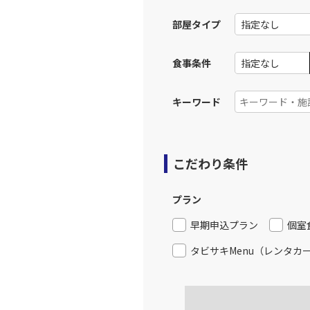
12:
部屋タイプ
上記航空便のクラスJを利
食事条件
東京(羽
JAL517
13:
キーワード
上記航空便のクラスJを利
こだわり条件
東京(羽
JAL519
14:
プラン
上記航空便のクラスJを利
早期申込プラン
個室
タビサキMenu（レンタカ
東京(羽
JAL521
15:
上記航空便のクラスJを利