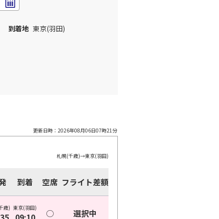
到着地
東京(羽田)
更新日時：
2026年08月06日07時21分
札幌(千歳)
→
東京(羽田)
発
到着
空席
フライト差額
千歳)
東京(羽田)
○
選択中
:35
09:10