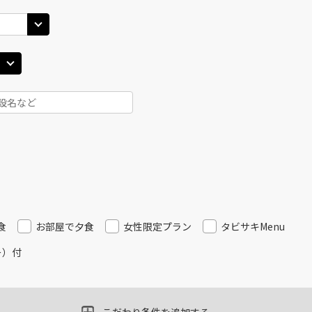
40
14:15
14
○
用する
上記航空便のクラスJを
+
24,000
円
田)
札幌(千歳)
札幌(
○
JAL514
+
10,800
円
30
15:05
15
○
用する
上記航空便のクラスJを
+
24,000
円
田)
札幌(千歳)
札幌(
○
JAL516
+
10,800
円
25
16:00
16
○
用する
上記航空便のクラスJを
+
24,000
円
食
お部屋で夕食
女性限定プラン
タビサキMenu
ー）付
田)
札幌(千歳)
札幌(
○
選択中
JAL518
25
17:00
17
○
用する
上記航空便のクラスJを
+
24,000
円