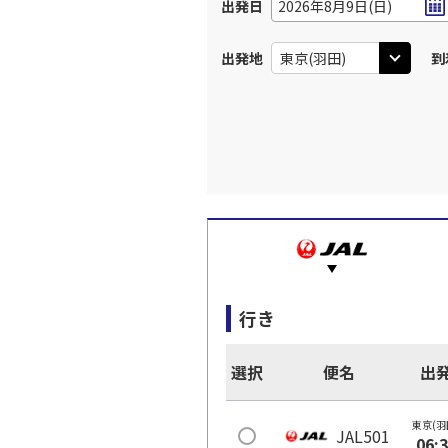
出発日
2026年8月9日(日)
出発地
到
行き
選択
便名
出
東京(羽
JAL501
06: