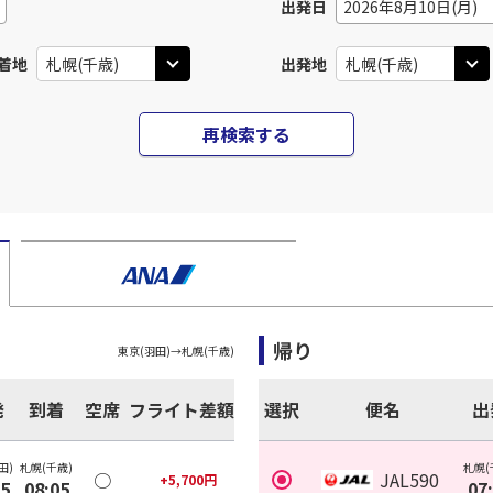
出発日
2026年8月10日(月)
着地
出発地
再検索する
帰り
東京(羽田)
→
札幌(千歳)
発
到着
空席
フライト差額
選択
便名
出
田)
札幌(千歳)
札幌(
○
JAL590
+
5,700
円
35
08:05
07