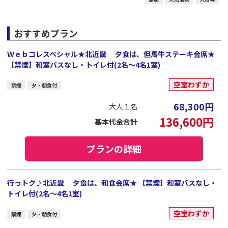
おすすめプラン
Ｗｅｂコレスペシャル★北近畿 夕食は、但馬牛ステーキ会席★
【禁煙】和室バスなし・トイレ付(2名～4名1室)
空室わずか
禁煙
夕・朝食付
68,300
円
大人１名
136,600
円
基本代金合計
プランの詳細
行っトク♪北近畿 夕食は、和食会席★ 【禁煙】和室バスなし・
トイレ付(2名～4名1室)
空室わずか
禁煙
夕・朝食付