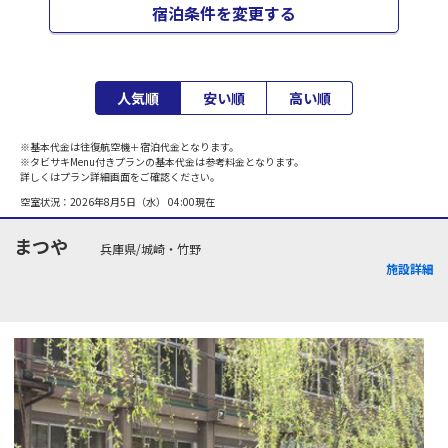
宿泊条件を変更する
人気順
安い順
高い順
※基本代金は往復航空機＋宿泊代金となります。
※タビサキMenu付きプランの基本代金は参考料金となります。
詳しくはプラン詳細画面をご確認ください。
空室状況：
2026年8月5日（水） 04:00
現在
まつや
兵庫県/城崎・竹野
施設詳細