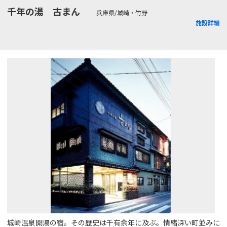
千年の湯 古まん
兵庫県/城崎・竹野
施設詳細
城崎温泉開湯の宿。その歴史は千有余年に及ぶ。情緒深い町並みに