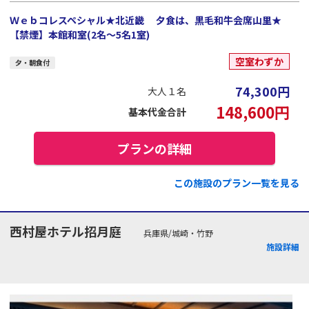
Ｗｅｂコレスペシャル★北近畿 夕食は、黒毛和牛会席山里★
【禁煙】本館和室(2名～5名1室)
空室わずか
夕・朝食付
74,300
円
大人１名
148,600
円
基本代金合計
プランの詳細
この施設のプラン一覧を見る
西村屋ホテル招月庭
兵庫県/城崎・竹野
施設詳細