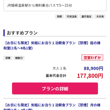
JR城崎温泉駅から無料乗合バスで5～15分
旅館
天然温泉
露天風呂
大浴場
おすすめプラン
【お日にち限定】気軽にお泊り１泊朝食プラン 【禁煙】庭の棟
和室(1名～6名1室)
空室わずか
禁煙
朝食付
88,900
円
大人１名
177,800
円
基本代金合計
プランの詳細
【お日にち限定】気軽にお泊り１泊朝食プラン 【禁煙】月の棟
和室(1名～4名1室)