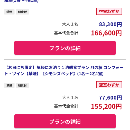
空室わずか
禁煙
朝食付
83,300
円
大人１名
166,600
円
基本代金合計
プランの詳細
【お日にち限定】気軽にお泊り１泊朝食プラン 月の棟 コンフォー
ト・ツイン【禁煙】《シモンズベッド》(1名～2名1室)
空室わずか
禁煙
朝食付
77,600
円
大人１名
155,200
円
基本代金合計
プランの詳細