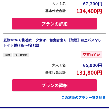
67,200
円
大人１名
134,400
円
基本代金合計
プランの詳細
夏旅2026★北近畿 夕食は、和食会席★ 【禁煙】和室バスなし・
トイレ付(2名～4名1室)
空室わずか
禁煙
夕・朝食付
65,900
円
大人１名
131,800
円
基本代金合計
プランの詳細
この施設のプラン一覧を見る