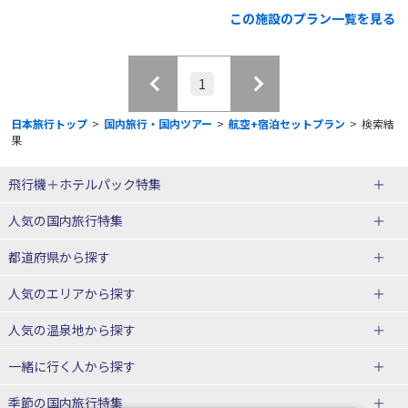
この施設のプラン一覧を見る
1
日本旅行トップ
>
国内旅行・国内ツアー
>
航空+宿泊セットプラン
>
検索結
果
飛行機＋ホテルパック特集
赤い風船ダイナミックパッケージ
ＪＡＬで行く飛行機+ホテルパック
人気の国内旅行特集
（飛行機+ホテルパック）
東京ディズニーリゾート®への旅
ユニバーサル・スタジオ・ジャパ
都道府県から探す
ＡＮＡで行く飛行機+ホテルパック
出張パック
ンへの旅
人気のエリアから探す
温泉旅行
日帰り旅行
北海道旅行・ツアー
人気の温泉地から探す
東北
函館旅行
札幌旅行
北海道
一緒に行く人から探す
青森旅行・ツアー
岩手旅行・ツアー
湯の川温泉(北海道)
定山渓温泉(北海道)
一人旅 国内版
家族・子連れ旅行 国内版
季節の国内旅行特集