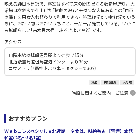
映える純日本建築で、客室はすべて床の間の異なる数奇屋造り。大
浴場は樹齢木で仕上げた｢樹齢の湯｣とモダンな大理石造りの｢白亜
の湯」を男女入れ替わりで利用できる。料理は温かい物は温かいう
ちに、冷たい物は冷たいうちにと、一品一品提供している。いかに
も城崎らしい｢古木良木宿 ふるきよきやど｣です。
アクセス
山陰本線線城崎温泉駅より徒歩で15分
北近畿豊岡道但馬空港インターより30分
コウノトリ但馬空港より車・タクシーで30分
旅館
天然温泉
大浴場
施設に関するご案内・ご注意
おすすめプラン
Ｗｅｂコレスペシャル★北近畿 夕食は、味絵巻★ 【禁煙】本館
和室(2名～5名1室)