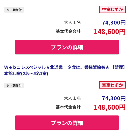
空室わずか
夕・朝食付
74,300
円
大人１名
148,600
円
基本代金合計
プランの詳細
Ｗｅｂコレスペシャル★北近畿 夕食は、香住蟹絵巻★ 【禁煙】
本館和室(2名～5名1室)
空室わずか
夕・朝食付
74,300
円
大人１名
148,600
円
基本代金合計
プランの詳細