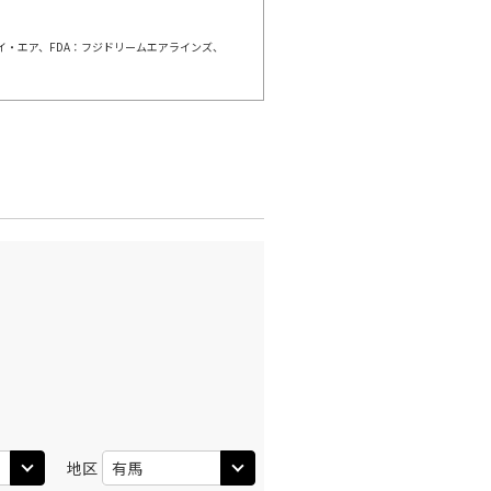
ェイ・エア、FDA：フジドリームエアラインズ、
伊丹)
東京(羽田)
○
+
0
円
:20
11:35
○
利用する
+
5,200
円
伊丹)
東京(羽田)
○
+
0
円
:25
12:40
○
利用する
+
26,600
円
伊丹)
東京(羽田)
○
+
0
円
:25
13:40
○
利用する
+
14,400
円
地区
伊丹)
東京(羽田)
○
+
0
円