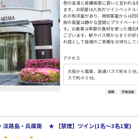
○
JAL138
+
0
円
10
20:25
20
色の金湯と皮膚疾患に良いと言われる
ます。お部屋は人気のツインベッドル
めの和洋室があり、南側客室からは四
○
用する
上記航空便のクラスJを
+
5,200
円
側の客室は静かな空間とプライベート
す。お食事は季節の食材を使った懐石
ございます。駅やバス停からすぐの好
れ宿として皆様のご来館をお待ちして
アクセス
大阪から電車、直通バスで約６０分
スで約４０分。
旅館
天然温泉
淡路島・兵庫南 ★ 【禁煙】ツイン(1名～3名1室)