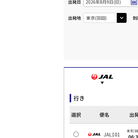
出発日
2026年8月9日(日)
出発地
到
行き
選択
便名
出
東京(羽
JAL101
06: