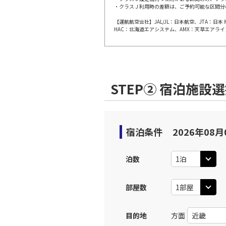
・クラスＪ利用時の差額は、ご予約可能な区間分
【運航航空会社】JAL/JL：日本航空、JTA：
東京(羽
JAL113
HAC：北海道エアシステム、AMX：天草エアライ
10:
上記航空便のクラスJを利
STEP② 宿泊施設
東京(羽
JAL115
11:
上記航空便のクラスJを利
宿泊条件
2026年08月
東京(羽
JAL117
泊数
12:
部屋数
上記航空便のクラスJを利
目的地
方面
東京(羽
JAL119