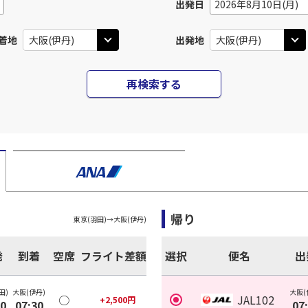
出発日
2026年8月10日(月)
着地
出発地
再検索する
帰り
東京(羽田)
→
大阪(伊丹)
発
到着
空席
フライト差額
選択
便名
出
田)
大阪(伊丹)
大阪(
○
JAL102
+
2,500
円
30
07:30
07