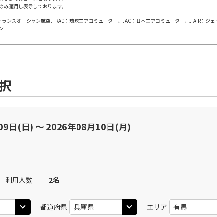
のみ適用し表示しております。
日本トランスオーシャン航空、RAC：琉球エアコミューター、JAC：日本エアコミューター、J-AIR：ジ
田)
大阪(伊丹)
大阪(
○
JAL112
+
5,200
円
ン
40
11:45
10
○
用する
上記航空便のクラスJを
+
26,600
円
選択
田)
大阪(伊丹)
大阪(
○
JAL114
+
3,900
円
30
12:35
11
○
用する
上記航空便のクラスJを
+
26,600
円
09日(日) 〜 2026年08月10日(月)
田)
大阪(伊丹)
大阪(
○
JAL116
+
3,900
円
30
13:35
12
利用人数
2
名
○
用する
上記航空便のクラスJを
+
26,600
円
都道府県
エリア
田)
大阪(伊丹)
大阪(
○
JAL118
+
16,100
円