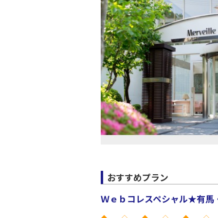
JAL139
19:
上記航空便のクラスJを利
おすすめプラン
Ｗｅｂコレスペシャル★有馬・