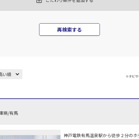
こだわり条件を追加する
田)
大阪(伊丹)
大阪(
○
JAL128
+
2,500
円
35
18:40
16
再検索する
○
用する
上記航空便のクラスJを
+
5,200
円
田)
大阪(伊丹)
大阪(
○
JAL130
+
2,500
円
00
19:05
18
高い順
※タビサ
○
用する
上記航空便のクラスJを
+
5,200
円
田)
大阪(伊丹)
大阪(
○
選択中
JAL134
40
19:45
19
庫県/有馬
○
用する
上記航空便のクラスJを
+
5,200
円
神戸電鉄有馬温泉駅から徒歩２分のホ
田)
大阪(伊丹)
大阪(