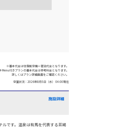
伊丹)
東京(羽田)
○
+
0
円
:45
18:10
○
利用する
+
5,200
円
伊丹)
東京(羽田)
○
+
1,200
円
:25
19:45
※基本代金は往復航空機＋宿泊代金となります。
キMenu付きプランの基本代金は参考料金となります。
○
利用する
+
26,600
円
詳しくはプラン詳細画面をご確認ください。
空室状況：
2026年8月5日（水） 04:00
現在
伊丹)
東京(羽田)
○
+
1,200
円
:35
20:55
施設詳細
○
利用する
+
7,700
円
テルです。温泉は有馬を代表する茶褐
伊丹)
東京(羽田)