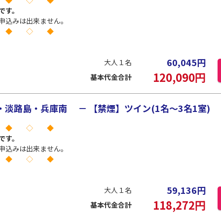
 ◆ ◇ ◆
です。
申込みは出来ません。
 ◆ ◇ ◆
60,045
円
大人１名
120,090
円
基本代金合計
淡路島・兵庫南 － 【禁煙】ツイン(1名～3名1室)
 ◆ ◇ ◆
です。
申込みは出来ません。
 ◆ ◇ ◆
59,136
円
大人１名
118,272
円
基本代金合計