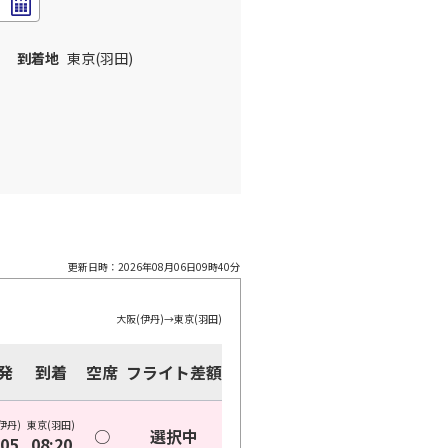
到着地
東京(羽田)
更新日時：
2026年08月06日09時40分
大阪(伊丹)
→
東京(羽田)
発
到着
空席
フライト差額
伊丹)
東京(羽田)
○
選択中
:05
08:20