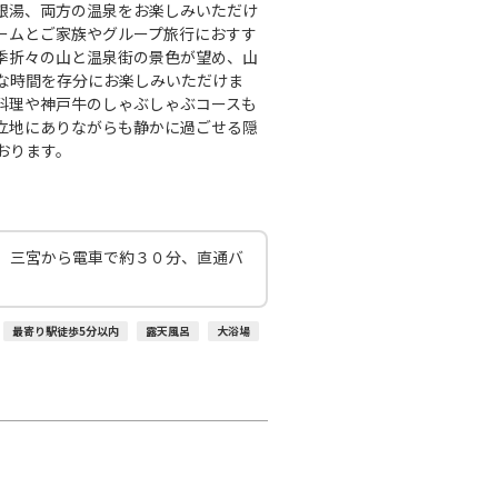
○
+
1,200
円
:00
21:20
銀湯、両方の温泉をお楽しみいただけ
ームとご家族やグループ旅行におすす
季折々の山と温泉街の景色が望め、山
○
利用する
+
7,700
円
な時間を存分にお楽しみいただけま
料理や神戸牛のしゃぶしゃぶコースも
立地にありながらも静かに過ごせる隠
おります。
。三宮から電車で約３０分、直通バ
最寄り駅徒歩5分以内
露天風呂
大浴場