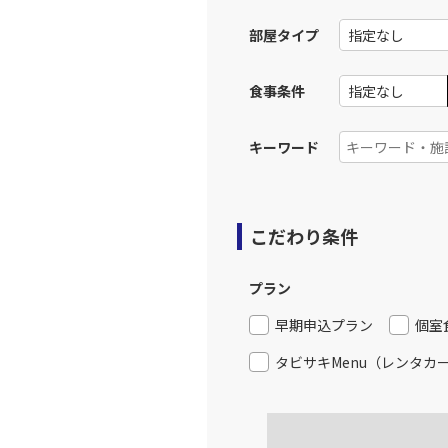
13:
部屋タイプ
上記航空便のクラスJを利
食事条件
東京(羽
JAL121
14:
キーワード
上記航空便のクラスJを利
こだわり条件
東京(羽
JAL125
14:
プラン
上記航空便のクラスJを利
早期申込プラン
個室
タビサキMenu（レンタカ
東京(羽
JAL127
16:
上記航空便のクラスJを利