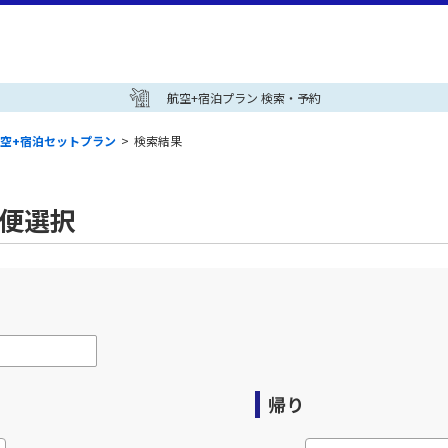
航空+宿泊プラン 検索・予約
空+宿泊セットプラン
>
検索結果
空便選択
帰り