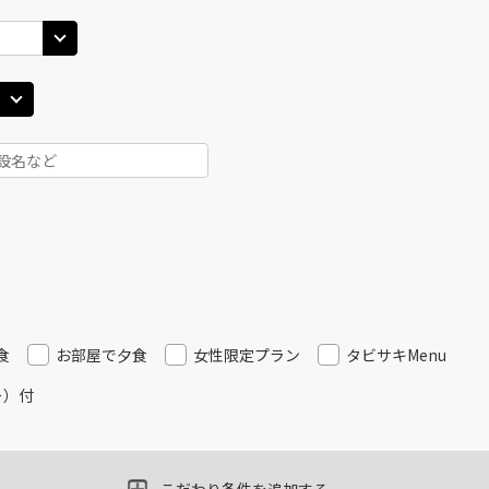
30
14:35
13
○
用する
上記航空便のクラスJを
+
14,400
円
田)
大阪(伊丹)
大阪(
○
JAL120
+
3,900
円
30
15:35
14
○
用する
上記航空便のクラスJを
+
7,700
円
田)
大阪(伊丹)
大阪(
○
JAL124
+
23,000
円
55
16:00
15
○
用する
上記航空便のクラスJを
+
5,200
円
食
お部屋で夕食
女性限定プラン
タビサキMenu
ー）付
田)
大阪(伊丹)
大阪(
○
JAL126
+
2,500
円
40
17:45
16
○
用する
上記航空便のクラスJを
+
26,600
円