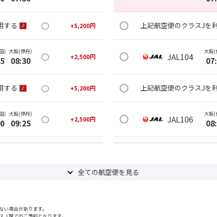
○
用する
上記航空便のクラスJを
+
5,200
円
田)
大阪(伊丹)
大阪(
○
JAL104
+
2,500
円
25
08:30
07
○
用する
上記航空便のクラスJを
+
5,200
円
田)
大阪(伊丹)
大阪(
○
JAL106
+
2,500
円
20
09:25
08
○
用する
上記航空便のクラスJを
+
14,400
円
全ての航空便を見る
田)
大阪(伊丹)
大阪(
○
JAL110
+
5,200
円
35
10:40
09
ない場合があります。
○
用する
上記航空便のクラスJを
+
26,600
円
スＪ席でのご予約となります。