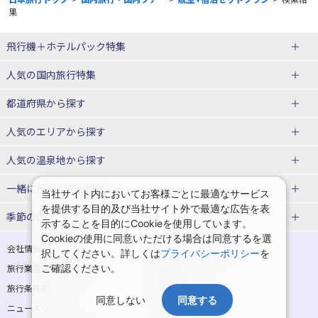
果
飛行機＋ホテルパック特集
赤い風船ダイナミックパッケージ
ＪＡＬで行く飛行機+ホテルパック
人気の国内旅行特集
（飛行機+ホテルパック）
東京ディズニーリゾート®への旅
ユニバーサル・スタジオ・ジャパ
都道府県から探す
ＡＮＡで行く飛行機+ホテルパック
出張パック
ンへの旅
人気のエリアから探す
温泉旅行
日帰り旅行
北海道旅行・ツアー
人気の温泉地から探す
東北
函館旅行
札幌旅行
北海道
一緒に行く人から探す
当社サイト内においてお客様ごとに最適なサービス
を提供する目的及び当社サイト外で最適な広告を表
青森旅行・ツアー
岩手旅行・ツアー
湯の川温泉(北海道)
定山渓温泉(北海道)
一人旅 国内版
家族・子連れ旅行 国内版
季節の国内旅行特集
示することを目的にCookieを使用しています。
宮城旅行・ツアー
秋田旅行・ツアー
仙台旅行
Cookieの使用に同意いただける場合は同意するを選
十勝川温泉(北海道)
阿寒湖温泉(北海道)
カップル・夫婦旅行 国内版
女子旅 国内版
桜・お花見特集
ゴールデンウィーク（GW）の国内
会社情報
プライバシーポリシー
択してください。詳しくは
プライバシーポリシー
を
旅行
山形旅行・ツアー
福島旅行・ツアー
洞爺湖温泉(北海道)
川湯温泉(北海道)
卒業旅行・学生旅行 国内版
旅行業登録票・約款
ご確認ください。
規約集
夏休み・お盆の国内旅行
7月の国内旅行
関東
旅行条件書
商標について
那須旅行
日光旅行
層雲峡温泉(北海道)
知床温泉(北海道)
同意しない
同意する
ニュースリリース
採用情報
8月の国内旅行
9月の国内旅行
東京旅行・ツアー
神奈川旅行・ツアー
小笠原旅行
大島旅行