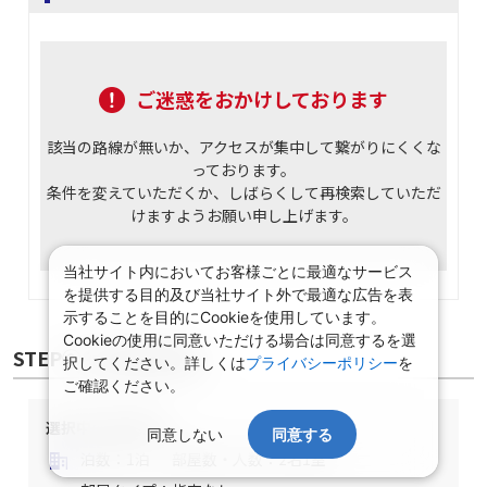
ご迷惑をおかけしております
該当の路線が無いか、アクセスが集中して繋がりにくくな
っております。
条件を変えていただくか、しばらくして再検索していただ
けますようお願い申し上げます。
当社サイト内においてお客様ごとに最適なサービス
を提供する目的及び当社サイト外で最適な広告を表
示することを目的にCookieを使用しています。
Cookieの使用に同意いただける場合は同意するを選
STEP② 宿泊施設選択
択してください。詳しくは
プライバシーポリシー
を
ご確認ください。
選択中の宿泊条件
同意しない
同意する
泊数：1泊
部屋数・人数：2名1室