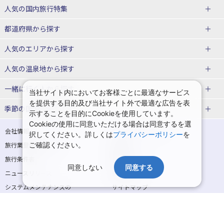
赤い風船ダイナミックパッケージ
ＪＡＬで行く飛行機+ホテルパック
人気の国内旅行特集
（飛行機+ホテルパック）
東京ディズニーリゾート®への旅
ユニバーサル・スタジオ・ジャパ
都道府県から探す
ＡＮＡで行く飛行機+ホテルパック
出張パック
ンへの旅
人気のエリアから探す
温泉旅行
日帰り旅行
北海道旅行・ツアー
人気の温泉地から探す
東北
函館旅行
札幌旅行
北海道
一緒に行く人から探す
当社サイト内においてお客様ごとに最適なサービス
を提供する目的及び当社サイト外で最適な広告を表
青森旅行・ツアー
岩手旅行・ツアー
湯の川温泉(北海道)
定山渓温泉(北海道)
一人旅 国内版
家族・子連れ旅行 国内版
季節の国内旅行特集
示することを目的にCookieを使用しています。
宮城旅行・ツアー
秋田旅行・ツアー
仙台旅行
Cookieの使用に同意いただける場合は同意するを選
十勝川温泉(北海道)
阿寒湖温泉(北海道)
カップル・夫婦旅行 国内版
女子旅 国内版
桜・お花見特集
ゴールデンウィーク（GW）の国内
会社情報
プライバシーポリシー
択してください。詳しくは
プライバシーポリシー
を
旅行
山形旅行・ツアー
福島旅行・ツアー
洞爺湖温泉(北海道)
川湯温泉(北海道)
卒業旅行・学生旅行 国内版
旅行業登録票・約款
ご確認ください。
規約集
夏休み・お盆の国内旅行
7月の国内旅行
関東
旅行条件書
商標について
那須旅行
日光旅行
層雲峡温泉(北海道)
知床温泉(北海道)
同意しない
同意する
ニュースリリース
採用情報
8月の国内旅行
9月の国内旅行
東京旅行・ツアー
神奈川旅行・ツアー
小笠原旅行
大島旅行
東北
システムメンテナンスの
サイトマップ
10月の国内旅行
11月の国内旅行
埼玉旅行・ツアー
千葉旅行・ツアー
お知らせ
神津島旅行
青ヶ島旅行
花巻温泉(岩手)
蔵王温泉(山形)
紅葉旅行
クリスマスの国内旅行
茨城旅行・ツアー
栃木旅行・ツアー
新島旅行
秩父旅行
かみのやま温泉(山形)
鳴子温泉(宮城)
Copyright © NIPPON TRAVEL AGENCY Co.,LTD. All rights reserved.