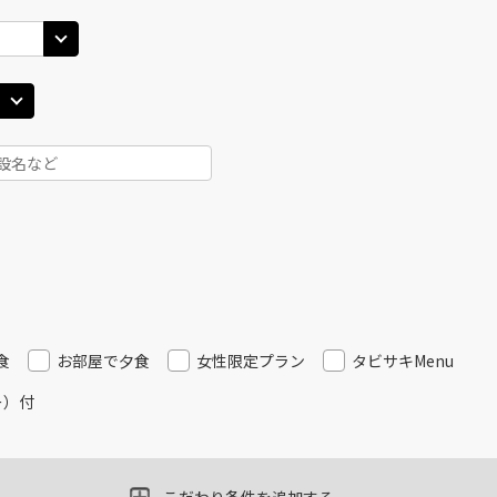
10
20:50
20
○
用する
上記航空便のクラスJを
+
2,400
円
食
お部屋で夕食
女性限定プラン
タビサキMenu
ー）付