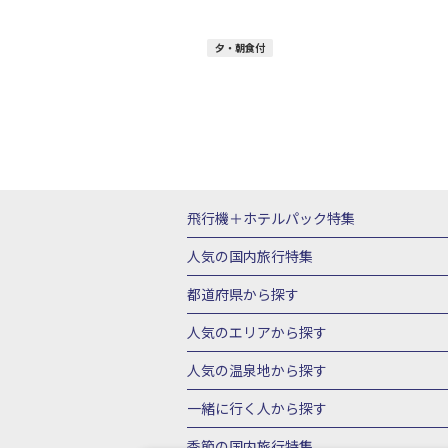
夕・朝食付
飛行機＋ホテルパック特集
赤い風船ダイナミックパッケージ（飛行
人気の国内旅行特集
ＡＮＡで行く飛行機+ホテルパック
出
東京ディズニーリゾート®への旅
ユニ
都道府県から探す
北海道旅行・ツアー
東北
青
人気のエリアから探す
山形旅行・ツアー
福島旅行・ツアー
函館旅行
札幌旅行
人気の温泉地から探す
茨城旅行・ツアー
栃木旅行・ツアー
青ヶ島旅行
新島旅行
秩父旅行
箱
北海道
湯の川温泉(北海道)
定山渓温
一緒に行く人から探す
甲信越
山梨旅行・ツアー
新潟旅行・
伊豆旅行
熱海旅行
名古屋旅行
伊
川湯温泉(北海道)
層雲峡温泉(北海道)
愛知旅行・ツアー
三重旅行・ツアー
一人旅 国内版
家族・子連れ旅行 国内
季節の国内旅行特集