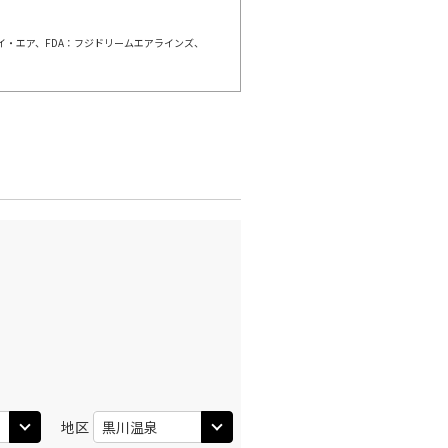
ェイ・エア、FDA：フジドリームエアラインズ、
本
東京(羽田)
○
+
0
円
:45
15:35
○
利用する
+
2,400
円
本
東京(羽田)
○
+
0
円
:15
17:10
○
利用する
+
2,400
円
本
東京(羽田)
○
+
0
円
:10
19:00
○
利用する
+
2,400
円
地区
本
東京(羽田)
○
+
0
円