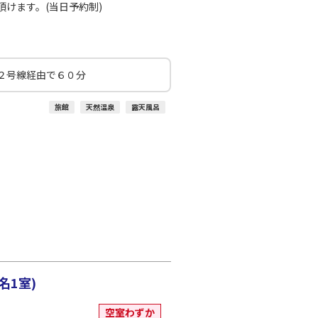
けます。(当日予約制)
２号線経由で６０分
旅館
天然温泉
露天風呂
名1室)
空室わずか