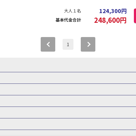
124,300
円
大人１名
248,600
円
基本代金合計
1
機+ホテルパック）
ＪＡＬで行く飛行機+ホテルパック
張パック
バーサル・スタジオ・ジャパンへの旅
温泉旅行
日帰り旅行
森旅行・ツアー
岩手旅行・ツアー
宮城旅行・ツアー
秋田旅行・
関東
東京旅行・ツアー
神奈川旅行・ツアー
埼玉旅行・ツアー
仙台旅行
那須旅行
日光旅行
小笠原旅行
大島旅行
神津
群馬旅行・ツアー
北陸
富山旅行・ツアー
石川旅行・ツアー
根旅行
鎌倉旅行
横浜旅行
金沢旅行
軽井沢旅行
泉(北海道)
十勝川温泉(北海道)
阿寒湖温泉(北海道)
洞爺湖温泉(
ツアー
長野旅行・ツアー
東海
静岡旅行・ツアー
岐阜旅行・
勢旅行
神戸旅行
草津旅行
白浜旅行
小豆島旅行
知床温泉(北海道)
東北
花巻温泉(岩手)
蔵王温泉(山形)
かみの
関西
滋賀旅行・ツアー
京都旅行・ツアー
大阪旅行・ツアー
版
カップル・夫婦旅行 国内版
女子旅 国内版
卒業旅行・学生旅行