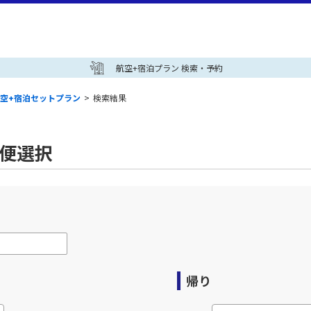
航空+宿泊プラン 検索・予約
空+宿泊セットプラン
>
検索結果
空便選択
帰り