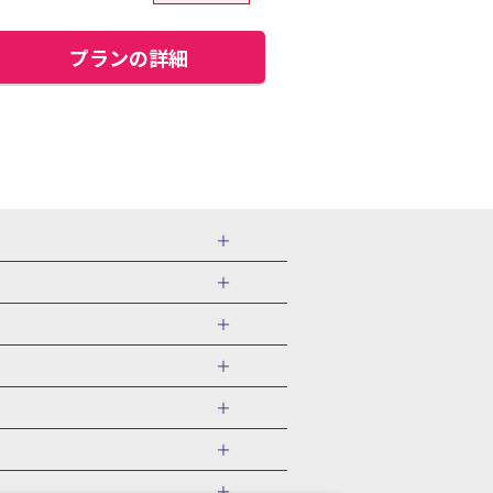
プランの詳細
ツアー
千葉旅行・ツアー
島旅行
福井旅行・ツアー
佐渡旅行
北海道)
ツアー
直島旅行
やま温泉(山形)
兵庫旅行・ツアー
 国内版