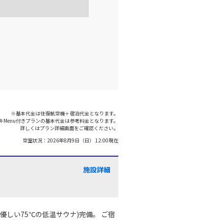
※基本代金は往復航空機＋宿泊代金となります。
キMenu付きプランの基本代金は参考料金となります。
詳しくはプラン詳細画面をご確認ください。
空室状況：
2026年8月9日（日） 12:00
現在
施設詳細
優しい75℃の低温サウナ)完備。 ご宿