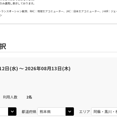
のみ適用し表示しております。
日本トランスオーシャン航空、RAC：琉球エアコミューター、JAC：日本エアコミューター、J-AIR：ジ
田)
熊本
熊
○
JAL630
+
0
円
ン
50
14:30
13
○
用する
上記航空便のクラスJを
+
2,400
円
選択
田)
熊本
熊
○
JAL632
+
0
円
40
16:20
15
○
用する
上記航空便のクラスJを
+
2,400
円
12日(水) 〜 2026年08月13日(木)
田)
熊本
熊
○
JAL634
+
0
円
35
19:20
17
利用人数
2
名
○
用する
上記航空便のクラスJを
+
2,400
円
都道府県
エリア
田)
熊本
熊
○
JAL638
+
0
円