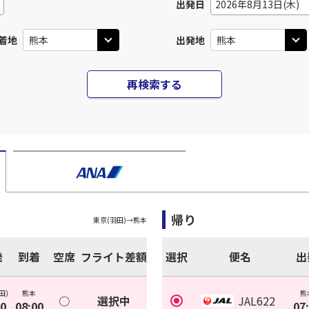
出発日
2026年8月13日(木)
着地
出発地
再検索する
帰り
東京(羽田)
→
熊本
発
到着
空席
フライト差額
選択
便名
出
田)
熊本
熊
○
選択中
JAL622
20
08:00
07