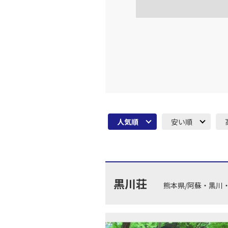
人気順
安い順
黒川荘
熊本県/阿蘇・黒川