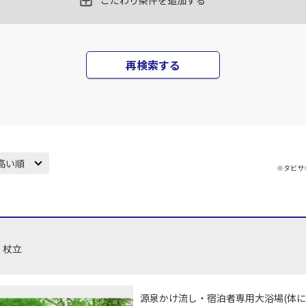
こだわり条件を追加する
再検索する
高い順
※タビサ
・杖立
源泉かけ流し・宿泊者専用大浴場(体に