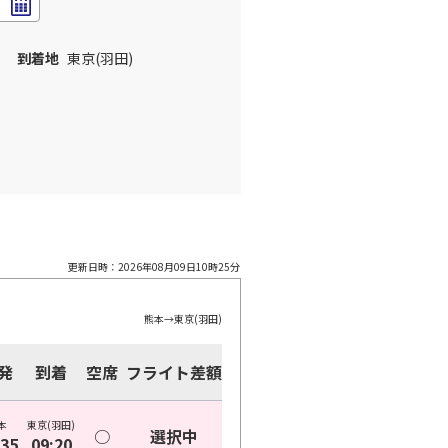
到着地
東京(羽田)
更新日時：
2026年08月09日10時25分
熊本
→
東京(羽田)
発
到着
空席
フライト差額
本
東京(羽田)
○
選択中
:35
09:20