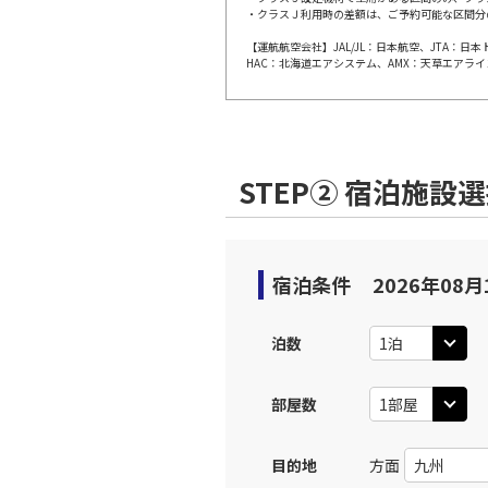
・クラスＪ利用時の差額は、ご予約可能な区間分
【運航航空会社】JAL/JL：日本航空、JTA：
東京(羽
JAL631
HAC：北海道エアシステム、AMX：天草エアライ
12:
上記航空便のクラスJを利
STEP② 宿泊施設
東京(羽
JAL633
14:
上記航空便のクラスJを利
宿泊条件
2026年08月
東京(羽
JAL637
泊数
17:
部屋数
上記航空便のクラスJを利
目的地
方面
東京(羽
JAL639