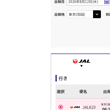
出発日
2026年8月12日(水)
出発地
到
行き
選択
便名
出
東京(羽
JAL623
06: