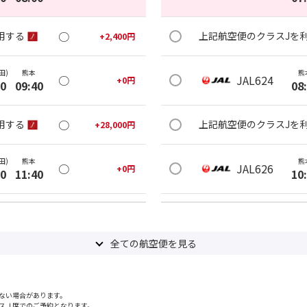
○
用する
上記航空便のクラスJを
+
2,400
円
田)
熊本
熊
○
JAL624
+
0
円
00
09:40
08
○
用する
上記航空便のクラスJを
+
28,000
円
田)
熊本
熊
○
JAL626
+
0
円
00
11:40
10
○
用する
上記航空便のクラスJを
+
2,400
円
全ての航空便を見る
田)
熊本
熊
○
JAL628
+
0
円
20
13:05
12
ない場合があります。
○
用する
上記航空便のクラスJを
+
2,400
円
スＪ席でのご予約となります。