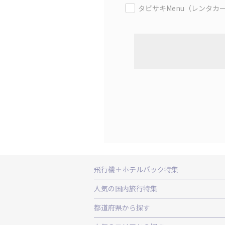
タビサキMenu（レンタカ
飛行機＋ホテルパック特集
赤い風船ダイナミックパッケージ（飛行
人気の国内旅行特集
ＡＮＡで行く飛行機+ホテルパック
出
東京ディズニーリゾート®への旅
ユニ
都道府県から探す
北海道旅行・ツアー
東北
青