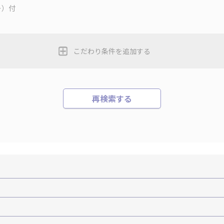
ー）付
こだわり条件を追加する
再検索する
機+ホテルパック）
ＪＡＬで行く飛行機+ホテルパック
張パック
バーサル・スタジオ・ジャパンへの旅
温泉旅行
日帰り旅行
森旅行・ツアー
岩手旅行・ツアー
宮城旅行・ツアー
秋田旅行・