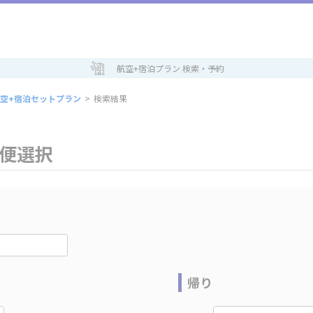
航空+宿泊プラン 検索・予約
空+宿泊セットプラン
>
検索結果
空便選択
帰り