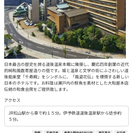
日本最古の歴史を誇る道後温泉本館に隣接し、慶応四年創業の近代
的純和風数寄屋造りの宿です。城と温泉と文学の街にふさわしい道
後能楽堂「千寿殿」をシンボルに、「風姿花伝」を標傍する新しい
日本のホテルです。お料理は瀬戸内の鮮魚を素材とした大和屋本店
伝統の和食会席をご提供致します。
アクセス
JR松山駅から車で約１５分。伊予鉄道道後温泉駅から徒歩約
５分。
旅館
天然温泉
最寄り駅徒歩5分以内
露天風呂
大浴場