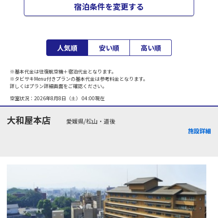
宿泊条件を変更する
人気順
安い順
高い順
※基本代金は往復航空機＋宿泊代金となります。
※タビサキMenu付きプランの基本代金は参考料金となります。
詳しくはプラン詳細画面をご確認ください。
空室状況：
2026年8月8日（土） 04:00
現在
大和屋本店
愛媛県/松山・道後
施設詳細