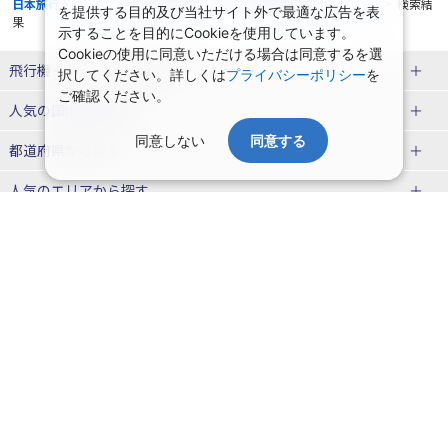
日本旅行トップ
>
国内旅行・国内ツアー
>
航空+宿泊セットプラン
>
検索結
を提供する目的及び当社サイト外で最適な広告を表
果
示することを目的にCookieを使用しています。
Cookieの使用に同意いただける場合は同意するを選
飛行機＋ホテルパック特集
択してください。詳しくは
プライバシーポリシー
を
ご確認ください。
赤い風船ダイナミックパッケージ
ＪＡＬで行く飛行機+ホテルパック
人気の国内旅行特集
（飛行機+ホテルパック）
同意しない
同意する
東京ディズニーリゾート®への旅
ユニバーサル・スタジオ・ジャパ
都道府県から探す
ＡＮＡで行く飛行機+ホテルパック
出張パック
ンへの旅
人気のエリアから探す
温泉旅行
日帰り旅行
北海道旅行・ツアー
人気の温泉地から探す
東北
函館旅行
札幌旅行
北海道
一緒に行く人から探す
青森旅行・ツアー
岩手旅行・ツアー
湯の川温泉(北海道)
定山渓温泉(北海道)
一人旅 国内版
家族・子連れ旅行 国内版
季節の国内旅行特集
宮城旅行・ツアー
秋田旅行・ツアー
仙台旅行
十勝川温泉(北海道)
阿寒湖温泉(北海道)
カップル・夫婦旅行 国内版
女子旅 国内版
桜・お花見特集
ゴールデンウィーク（GW）の国内
会社情報
プライバシーポリシー
旅行
山形旅行・ツアー
福島旅行・ツアー
洞爺湖温泉(北海道)
川湯温泉(北海道)
卒業旅行・学生旅行 国内版
旅行業登録票・約款
規約集
夏休み・お盆の国内旅行
7月の国内旅行
関東
旅行条件書
商標について
那須旅行
日光旅行
層雲峡温泉(北海道)
知床温泉(北海道)
ニュースリリース
採用情報
8月の国内旅行
9月の国内旅行
東京旅行・ツアー
神奈川旅行・ツアー