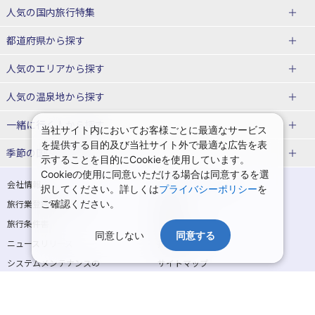
赤い風船ダイナミックパッケージ
ＪＡＬで行く飛行機+ホテルパック
人気の国内旅行特集
（飛行機+ホテルパック）
東京ディズニーリゾート®への旅
ユニバーサル・スタジオ・ジャパ
都道府県から探す
ＡＮＡで行く飛行機+ホテルパック
出張パック
ンへの旅
人気のエリアから探す
温泉旅行
日帰り旅行
北海道旅行・ツアー
人気の温泉地から探す
東北
函館旅行
札幌旅行
北海道
一緒に行く人から探す
当社サイト内においてお客様ごとに最適なサービス
を提供する目的及び当社サイト外で最適な広告を表
青森旅行・ツアー
岩手旅行・ツアー
湯の川温泉(北海道)
定山渓温泉(北海道)
一人旅 国内版
家族・子連れ旅行 国内版
季節の国内旅行特集
示することを目的にCookieを使用しています。
宮城旅行・ツアー
秋田旅行・ツアー
仙台旅行
Cookieの使用に同意いただける場合は同意するを選
十勝川温泉(北海道)
阿寒湖温泉(北海道)
カップル・夫婦旅行 国内版
女子旅 国内版
桜・お花見特集
ゴールデンウィーク（GW）の国内
会社情報
プライバシーポリシー
択してください。詳しくは
プライバシーポリシー
を
旅行
山形旅行・ツアー
福島旅行・ツアー
洞爺湖温泉(北海道)
川湯温泉(北海道)
卒業旅行・学生旅行 国内版
旅行業登録票・約款
ご確認ください。
規約集
夏休み・お盆の国内旅行
7月の国内旅行
関東
旅行条件書
商標について
那須旅行
日光旅行
層雲峡温泉(北海道)
知床温泉(北海道)
同意しない
同意する
ニュースリリース
採用情報
8月の国内旅行
9月の国内旅行
東京旅行・ツアー
神奈川旅行・ツアー
小笠原旅行
大島旅行
東北
システムメンテナンスの
サイトマップ
10月の国内旅行
11月の国内旅行
埼玉旅行・ツアー
千葉旅行・ツアー
お知らせ
神津島旅行
青ヶ島旅行
花巻温泉(岩手)
蔵王温泉(山形)
紅葉旅行
クリスマスの国内旅行
茨城旅行・ツアー
栃木旅行・ツアー
新島旅行
秩父旅行
かみのやま温泉(山形)
鳴子温泉(宮城)
Copyright © NIPPON TRAVEL AGENCY Co.,LTD. All rights reserved.