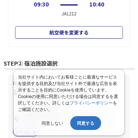
09:30
10:40
JAL212
航空便を変更する
STEP② 宿泊施設選択
当社サイト内においてお客様ごとに最適なサービス
選択中の宿泊条件
を提供する目的及び当社サイト外で最適な広告を表
示することを目的にCookieを使用しています。
泊数：1泊
部屋数・人数：2名1室
Cookieの使用に同意いただける場合は同意するを選
部屋タイプ：指定なし
択してください。詳しくは
プライバシーポリシー
を
ご確認ください。
食事条件：指定なし
近畿/和歌山県/白浜・田辺・みなべ/指定なし
同意しない
同意する
天然温泉