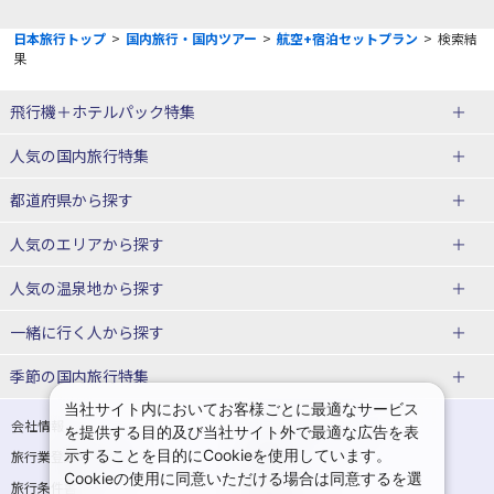
日本旅行トップ
>
国内旅行・国内ツアー
>
航空+宿泊セットプラン
>
検索結
果
飛行機＋ホテルパック特集
赤い風船ダイナミックパッケージ
ＪＡＬで行く飛行機+ホテルパック
人気の国内旅行特集
（飛行機+ホテルパック）
東京ディズニーリゾート®への旅
ユニバーサル・スタジオ・ジャパ
都道府県から探す
ＡＮＡで行く飛行機+ホテルパック
出張パック
ンへの旅
人気のエリアから探す
温泉旅行
日帰り旅行
北海道旅行・ツアー
人気の温泉地から探す
東北
函館旅行
札幌旅行
北海道
一緒に行く人から探す
青森旅行・ツアー
岩手旅行・ツアー
湯の川温泉(北海道)
定山渓温泉(北海道)
一人旅 国内版
家族・子連れ旅行 国内版
季節の国内旅行特集
宮城旅行・ツアー
秋田旅行・ツアー
仙台旅行
当社サイト内においてお客様ごとに最適なサービス
十勝川温泉(北海道)
阿寒湖温泉(北海道)
カップル・夫婦旅行 国内版
女子旅 国内版
桜・お花見特集
ゴールデンウィーク（GW）の国内
会社情報
プライバシーポリシー
を提供する目的及び当社サイト外で最適な広告を表
旅行
山形旅行・ツアー
福島旅行・ツアー
洞爺湖温泉(北海道)
川湯温泉(北海道)
示することを目的にCookieを使用しています。
卒業旅行・学生旅行 国内版
旅行業登録票・約款
規約集
Cookieの使用に同意いただける場合は同意するを選
夏休み・お盆の国内旅行
7月の国内旅行
関東
旅行条件書
商標について
那須旅行
日光旅行