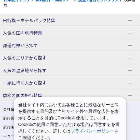
果
飛行機＋ホテルパック特集
赤い風船ダイナミックパッケージ
ＪＡＬで行く飛行機+ホテルパック
人気の国内旅行特集
（飛行機+ホテルパック）
東京ディズニーリゾート®への旅
ユニバーサル・スタジオ・ジャパ
都道府県から探す
ＡＮＡで行く飛行機+ホテルパック
出張パック
ンへの旅
人気のエリアから探す
温泉旅行
日帰り旅行
北海道旅行・ツアー
人気の温泉地から探す
東北
函館旅行
札幌旅行
北海道
一緒に行く人から探す
青森旅行・ツアー
岩手旅行・ツアー
湯の川温泉(北海道)
定山渓温泉(北海道)
一人旅 国内版
家族・子連れ旅行 国内版
季節の国内旅行特集
宮城旅行・ツアー
秋田旅行・ツアー
仙台旅行
当社サイト内においてお客様ごとに最適なサービス
十勝川温泉(北海道)
阿寒湖温泉(北海道)
カップル・夫婦旅行 国内版
女子旅 国内版
桜・お花見特集
ゴールデンウィーク（GW）の国内
会社情報
プライバシーポリシー
を提供する目的及び当社サイト外で最適な広告を表
旅行
山形旅行・ツアー
福島旅行・ツアー
洞爺湖温泉(北海道)
川湯温泉(北海道)
示することを目的にCookieを使用しています。
卒業旅行・学生旅行 国内版
旅行業登録票・約款
規約集
Cookieの使用に同意いただける場合は同意するを選
夏休み・お盆の国内旅行
7月の国内旅行
関東
旅行条件書
商標について
那須旅行
日光旅行
層雲峡温泉(北海道)
知床温泉(北海道)
択してください。詳しくは
プライバシーポリシー
を
ニュースリリース
採用情報
8月の国内旅行
9月の国内旅行
ご確認ください。
東京旅行・ツアー
神奈川旅行・ツアー
小笠原旅行
大島旅行