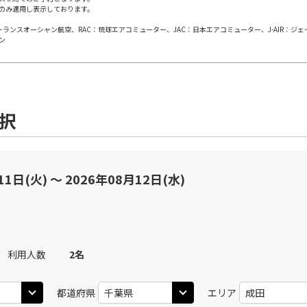
のみ適用し表示しております。
日本トランスオーシャン航空、RAC：琉球エアコミューター、JAC：日本エアコミューター、J-AIR：ジ
丹)
東京(羽田)
東京(
○
JAL113
+
3,900
円
ン
20
11:35
10
○
用する
上記航空便のクラスJを
+
26,600
円
選択
丹)
東京(羽田)
東京(
○
JAL115
+
5,200
円
25
12:40
11
○
用する
上記航空便のクラスJを
+
26,600
円
11日(火) 〜 2026年08月12日(水)
丹)
東京(羽田)
東京(
○
JAL117
+
6,500
円
25
13:40
12
利用人数
2
名
○
用する
上記航空便のクラスJを
+
14,400
円
都道府県
エリア
丹)
東京(羽田)
東京(
○
JAL119
+
7,900
円