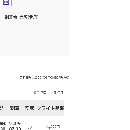
到着地
大阪(伊丹)
更新日時：
2026年08月08日07時36分
東京(羽田)
→
大阪(伊丹)
発
到着
空席
フライト差額
羽田)
大阪(伊丹)
○
+
1,200
円
:30
07:30