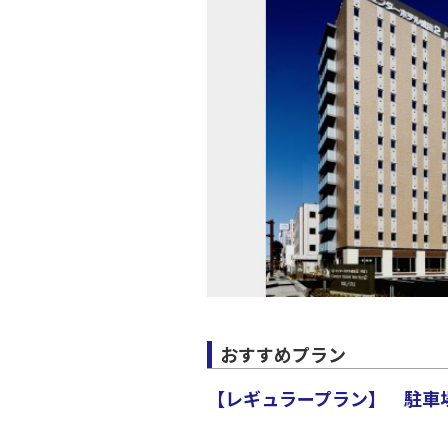
JAL138
20:
上記航空便のクラスJを利
おすすめプラン
【レギュラープラン】 駐車場