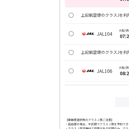
上記航空便のクラスJを利
大阪(伊
JAL104
07:
上記航空便のクラスJを利
大阪(伊
JAL106
08:
上記航空便のクラスJを利
大阪(伊
JAL110
09:
【乗継便選択時のクラスＪ席ご注意】
・経由便の場合、全区間でクラスＪ席を予約でき
上記航空便のクラスJを利
・クラスＪ設定機材で空席がある区間のみ、クラ