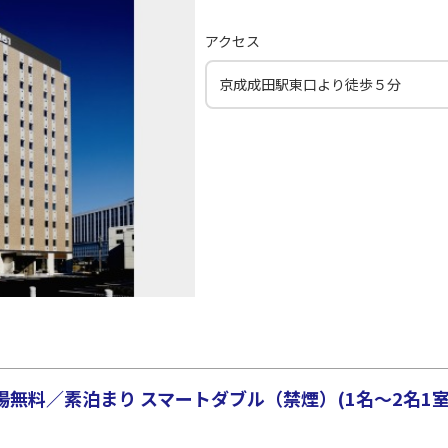
○
JAL139
+
3,900
円
00
21:20
19
アクセス
○
用する
上記航空便のクラスJを
+
14,400
円
京成成田駅東口より徒歩５分
無料／素泊まり スマートダブル（禁煙）(1名～2名1室