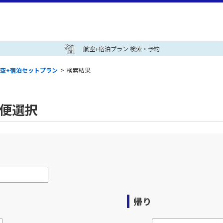
航空+宿泊プラン 検索・予約
空+宿泊セットプラン
>
検索結果
空便選択
帰り