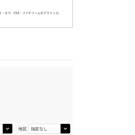
ェイ・エア、FDA：フジドリームエアラインズ、
羽田)
大阪(伊丹)
○
+
3,900
円
:40
11:45
○
利用する
+
26,600
円
羽田)
大阪(伊丹)
○
+
2,500
円
:30
12:35
○
利用する
+
26,600
円
羽田)
大阪(伊丹)
○
+
3,900
円
:30
13:35
○
利用する
+
26,600
円
地区
羽田)
大阪(伊丹)
○
+
1,200
円