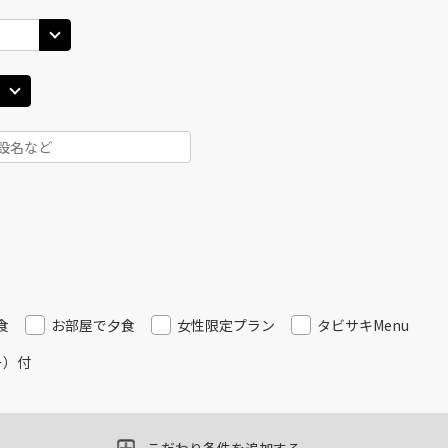
25
14:40
13
○
用する
上記航空便のクラスJを
+
26,600
円
丹)
東京(羽田)
東京(
○
JAL121
+
7,900
円
30
15:50
14
○
用する
上記航空便のクラスJを
+
26,600
円
丹)
東京(羽田)
東京(
○
JAL125
+
6,500
円
30
17:00
14
○
用する
上記航空便のクラスJを
+
14,400
円
食
お部屋で夕食
女性限定プラン
タビサキMenu
ー）付
丹)
東京(羽田)
東京(
○
JAL127
+
7,900
円
20
17:50
16
○
用する
上記航空便のクラスJを
+
14,400
円