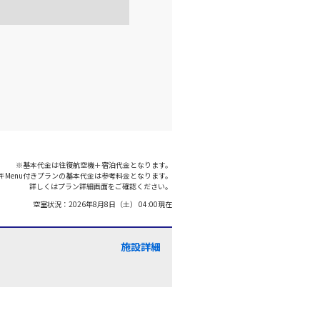
羽田)
大阪(伊丹)
○
選択中
:35
18:40
○
利用する
+
26,600
円
羽田)
大阪(伊丹)
○
+
1,200
円
:00
19:05
※基本代金は往復航空機＋宿泊代金となります。
キMenu付きプランの基本代金は参考料金となります。
○
利用する
+
7,700
円
詳しくはプラン詳細画面をご確認ください。
空室状況：
2026年8月8日（土） 04:00
現在
羽田)
大阪(伊丹)
○
+
0
円
:40
19:45
施設詳細
○
利用する
+
5,200
円
羽田)
大阪(伊丹)