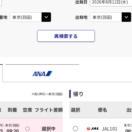
出発日
2026年8月12日(水)
着地
出発地
再検索する
帰り
大阪(伊丹)
→
東京(羽田)
発
到着
空席
フライト差額
選択
便名
出
丹)
東京(羽田)
東京(
○
選択中
JAL101
05
08:20
06