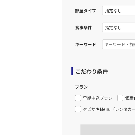
13:
部屋タイプ
上記航空便のクラスJを利
食事条件
大阪(伊
JAL120
14:
キーワード
上記航空便のクラスJを利
こだわり条件
大阪(伊
JAL124
15:
プラン
上記航空便のクラスJを利
早期申込プラン
個室
タビサキMenu（レンタカ
大阪(伊
JAL126
16:
上記航空便のクラスJを利