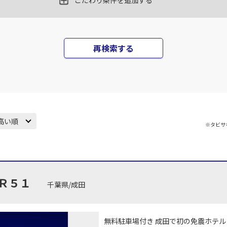
こだわり条件を追加する
丹)
東京(羽田)
東京(
○
JAL131
+
12,000
円
45
18:10
17
再検索する
○
用する
上記航空便のクラスJを
+
5,200
円
丹)
東京(羽田)
東京(
○
JAL133
+
5,200
円
25
19:45
18
高い順
※タビサ
○
用する
上記航空便のクラスJを
+
26,600
円
丹)
東京(羽田)
東京(
○
JAL137
+
16,100
円
35
20:55
18
Ｒ５１
千葉県/成田
○
用する
上記航空便のクラスJを
+
14,400
円
無料駐車場付き 成田で初の免震ホテル
丹)
東京(羽田)
東京(