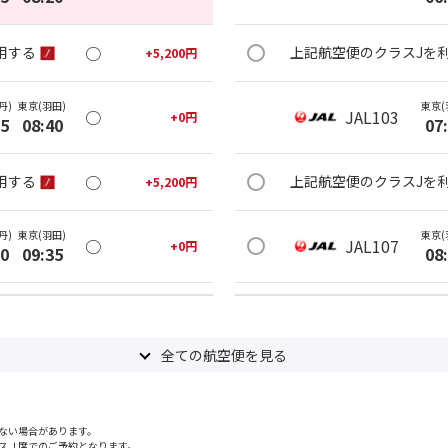
○
用する
上記航空便のクラスJを
+
5,200
円
丹)
東京(羽田)
東京(
○
JAL103
+
0
円
25
08:40
07
○
用する
上記航空便のクラスJを
+
5,200
円
丹)
東京(羽田)
東京(
○
JAL107
+
0
円
20
09:35
08
○
用する
上記航空便のクラスJを
+
5,200
円
全ての航空便を見る
丹)
東京(羽田)
東京(
○
JAL111
+
3,900
円
25
10:40
09
ない場合があります。
○
用する
上記航空便のクラスJを
+
14,400
円
スＪ席でのご予約となります。