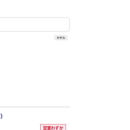
○
+
1,200
円
:10
20:25
○
利用する
+
7,700
円
ホテル
)
空室わずか