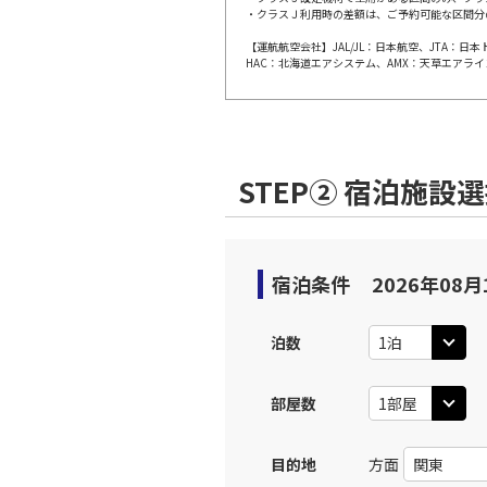
・クラスＪ利用時の差額は、ご予約可能な区間分
【運航航空会社】JAL/JL：日本航空、JTA：
大阪(伊
JAL112
HAC：北海道エアシステム、AMX：天草エアライ
10:
上記航空便のクラスJを利
STEP② 宿泊施設
大阪(伊
JAL114
11:
上記航空便のクラスJを利
宿泊条件
2026年08月
大阪(伊
JAL116
泊数
12:
部屋数
上記航空便のクラスJを利
目的地
方面
大阪(伊
JAL118