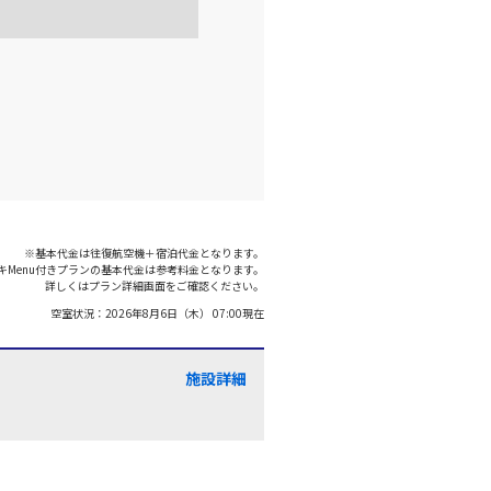
羽田)
大阪(伊丹)
○
+
2,500
円
:35
18:40
○
利用する
+
5,200
円
羽田)
大阪(伊丹)
○
+
2,500
円
:00
19:05
※基本代金は往復航空機＋宿泊代金となります。
キMenu付きプランの基本代金は参考料金となります。
○
利用する
+
5,200
円
詳しくはプラン詳細画面をご確認ください。
空室状況：
2026年8月6日（木） 07:00
現在
羽田)
大阪(伊丹)
○
+
1,200
円
:40
19:45
施設詳細
○
利用する
+
5,200
円
羽田)
大阪(伊丹)