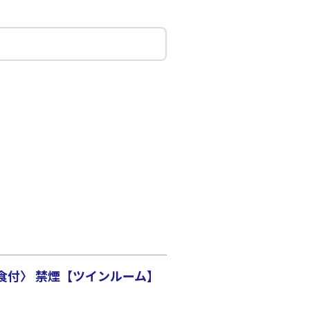
○
選択中
:10
20:25
○
利用する
+
5,200
円
食付〉 禁煙【ツインルーム】