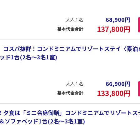
68,900
円
大人１名
137,800
円
基本代金合計
 コスパ抜群！コンドミニアムでリゾートステイ〈素泊
ッド1台(2名～3名1室)
66,900
円
大人１名
133,800
円
基本代金合計
！夕食は「ミニ会席御膳」コンドミニアムでリゾートス
＆ソファベッド1台(2名～3名1室)