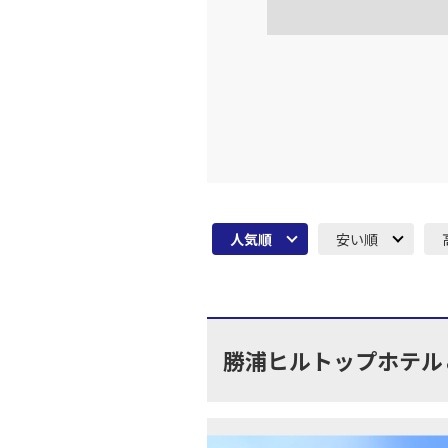
大阪(伊
JAL128
16:
上記航空便のクラスJを利
大阪(伊
JAL130
18:
人気順
安い順
上記航空便のクラスJを利
大阪(伊
JAL134
19:
勝浦ヒルトップホテル
上記航空便のクラスJを利
大阪(伊