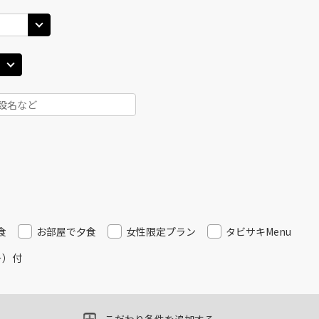
25
14:40
13
○
用する
上記航空便のクラスJを
+
26,600
円
丹)
東京(羽田)
東京(
○
JAL121
+
0
円
30
15:50
14
○
用する
上記航空便のクラスJを
+
7,700
円
丹)
東京(羽田)
東京(
○
JAL125
+
3,900
円
30
17:00
14
○
用する
上記航空便のクラスJを
+
5,200
円
食
お部屋で夕食
女性限定プラン
タビサキMenu
ー）付
丹)
東京(羽田)
東京(
○
JAL127
+
0
円
20
17:50
16
○
用する
上記航空便のクラスJを
+
5,200
円