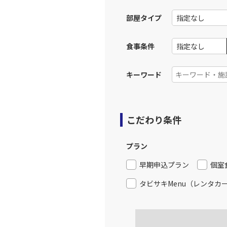
13:
部屋タイプ
上記航空便のクラスJを利
食事条件
大阪(伊
JAL120
14:
キーワード
上記航空便のクラスJを利
こだわり条件
大阪(伊
JAL124
15:
プラン
上記航空便のクラスJを利
早期申込プラン
個室
タビサキMenu（レンタカ
大阪(伊
JAL126
16:
上記航空便のクラスJを利