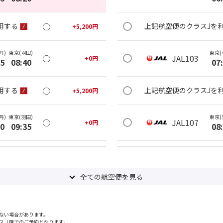
○
用する
上記航空便のクラスJを
+
5,200
円
丹)
東京(羽田)
東京(
○
JAL103
+
0
円
25
08:40
07
○
用する
上記航空便のクラスJを
+
5,200
円
丹)
東京(羽田)
東京(
○
JAL107
+
0
円
20
09:35
08
○
用する
上記航空便のクラスJを
+
5,200
円
全ての航空便を見る
丹)
東京(羽田)
東京(
○
JAL111
+
0
円
25
10:40
09
ない場合があります。
○
用する
上記航空便のクラスJを
+
5,200
円
スＪ席でのご予約となります。