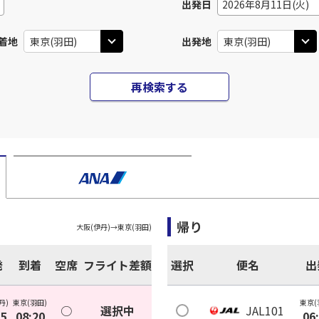
出発日
2026年8月11日(火)
着地
出発地
再検索する
帰り
大阪(伊丹)
→
東京(羽田)
発
到着
空席
フライト差額
選択
便名
出
丹)
東京(羽田)
東京(
○
選択中
JAL101
05
08:20
06