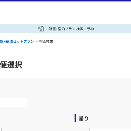
航空+宿泊プラン 検索・予約
空+宿泊セットプラン
>
検索結果
空便選択
帰り