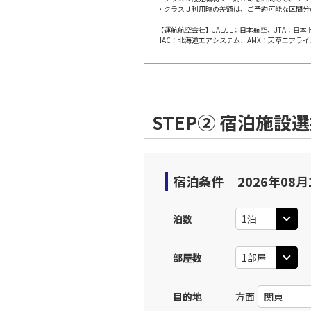
・クラスＪ利用時の差額は、ご予約可能な区間分
【運航航空会社】JAL/JL：日本航空、JTA：
大阪(伊
JAL112
HAC：北海道エアシステム、AMX：天草エアライ
10:
上記航空便のクラスJを利
STEP② 宿泊施設
大阪(伊
JAL114
11:
上記航空便のクラスJを利
宿泊条件
2026年08月
大阪(伊
JAL116
泊数
12:
部屋数
上記航空便のクラスJを利
目的地
方面
大阪(伊
JAL118