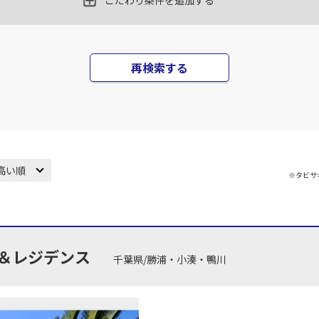
こだわり条件を追加する
丹)
東京(羽田)
東京(
○
JAL131
+
0
円
45
18:10
17
再検索する
○
用する
上記航空便のクラスJを
+
7,700
円
丹)
東京(羽田)
東京(
○
JAL133
+
1,200
円
25
19:45
18
高い順
※タビサ
○
用する
上記航空便のクラスJを
+
26,600
円
丹)
東京(羽田)
東京(
○
JAL137
+
0
円
35
20:55
18
＆レジデンス
千葉県/勝浦・小湊・鴨川
○
用する
上記航空便のクラスJを
+
14,400
円
丹)
東京(羽田)
東京(