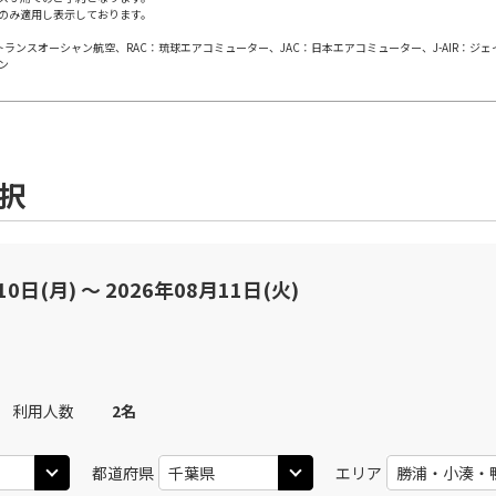
のみ適用し表示しております。
日本トランスオーシャン航空、RAC：琉球エアコミューター、JAC：日本エアコミューター、J-AIR：ジ
丹)
東京(羽田)
東京(
○
JAL113
+
0
円
ン
20
11:35
10
○
用する
上記航空便のクラスJを
+
5,200
円
選択
丹)
東京(羽田)
東京(
○
JAL115
+
0
円
25
12:40
11
○
用する
上記航空便のクラスJを
+
26,600
円
10日(月) 〜 2026年08月11日(火)
丹)
東京(羽田)
東京(
○
JAL117
+
0
円
25
13:40
12
利用人数
2
名
○
用する
上記航空便のクラスJを
+
7,700
円
都道府県
エリア
丹)
東京(羽田)
東京(
○
JAL119
+
0
円