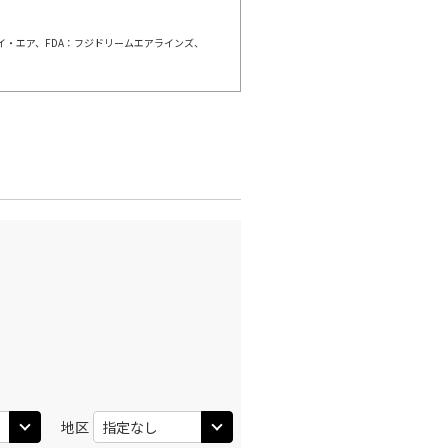
ェイ・エア、FDA：フジドリームエアラインズ、
羽田)
大阪(伊丹)
○
+
3,900
円
:40
11:45
○
利用する
+
14,400
円
羽田)
大阪(伊丹)
○
+
3,900
円
:30
12:35
○
利用する
+
26,600
円
羽田)
大阪(伊丹)
○
+
3,900
円
:30
13:35
○
利用する
+
26,600
円
地区
羽田)
大阪(伊丹)
○
+
3,900
円