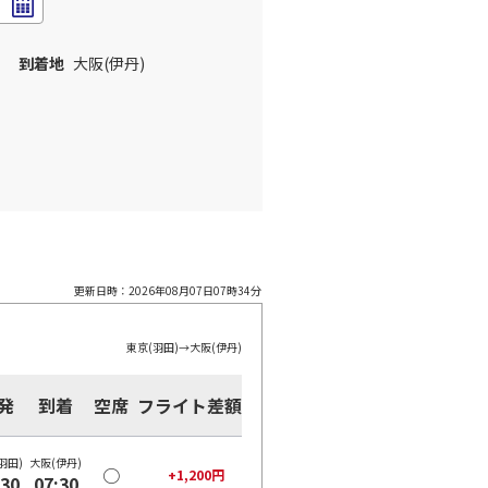
到着地
大阪(伊丹)
更新日時：
2026年08月07日07時34分
東京(羽田)
→
大阪(伊丹)
発
到着
空席
フライト差額
羽田)
大阪(伊丹)
○
+
1,200
円
:30
07:30