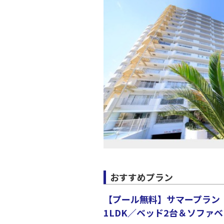
JAL138
20:
上記航空便のクラスJを利
おすすめプラン
【プール無料】サマープラン
1LDK／ベッド2台＆ソファベ