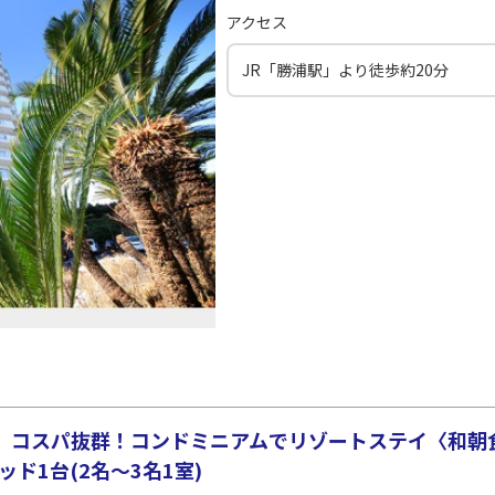
○
JAL139
+
0
円
00
21:20
19
アクセス
JR「勝浦駅」より徒歩約20分
○
用する
上記航空便のクラスJを
+
5,200
円
 コスパ抜群！コンドミニアムでリゾートステイ〈和朝
ッド1台(2名～3名1室)