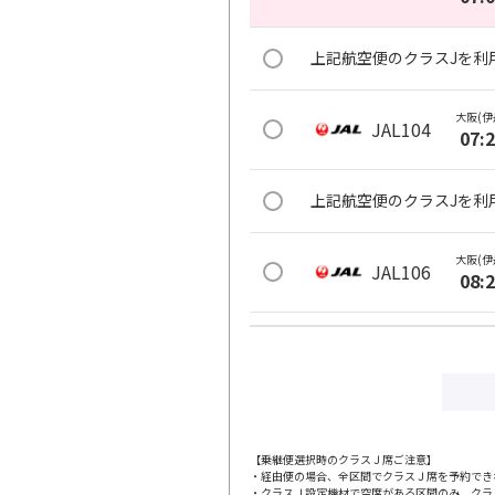
上記航空便のクラスJを利
大阪(伊
JAL104
07:
上記航空便のクラスJを利
大阪(伊
JAL106
08:
上記航空便のクラスJを利
大阪(伊
JAL110
09:
【乗継便選択時のクラスＪ席ご注意】
・経由便の場合、全区間でクラスＪ席を予約でき
上記航空便のクラスJを利
・クラスＪ設定機材で空席がある区間のみ、クラ