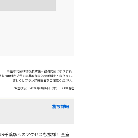
羽田)
大阪(伊丹)
○
+
2,500
円
:35
18:40
○
利用する
+
5,200
円
羽田)
大阪(伊丹)
○
+
2,500
円
:00
19:05
※基本代金は往復航空機＋宿泊代金となります。
キMenu付きプランの基本代金は参考料金となります。
○
利用する
+
5,200
円
詳しくはプラン詳細画面をご確認ください。
空室状況：
2026年8月6日（木） 07:00
現在
羽田)
大阪(伊丹)
○
+
1,200
円
:40
19:45
施設詳細
○
利用する
+
5,200
円
JR千葉駅へのアクセスも抜群！ 全室
羽田)
大阪(伊丹)