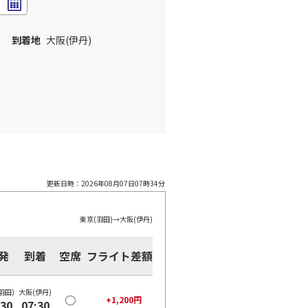
到着地
大阪(伊丹)
更新日時：
2026年08月07日07時34分
東京(羽田)
→
大阪(伊丹)
発
到着
空席
フライト差額
羽田)
大阪(伊丹)
○
+
1,200
円
:30
07:30