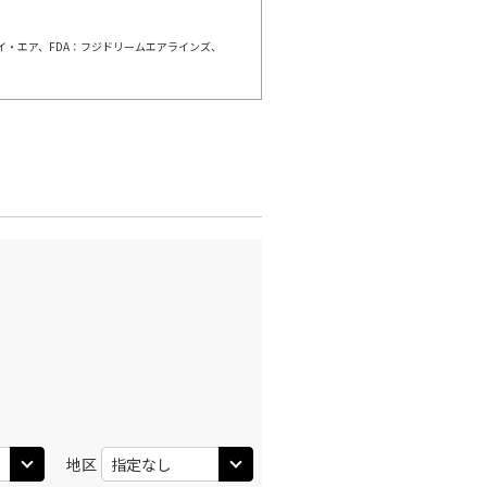
ェイ・エア、FDA：フジドリームエアラインズ、
羽田)
大阪(伊丹)
○
+
3,900
円
:40
11:45
○
利用する
+
14,400
円
羽田)
大阪(伊丹)
○
+
3,900
円
:30
12:35
○
利用する
+
26,600
円
羽田)
大阪(伊丹)
○
+
3,900
円
:30
13:35
○
利用する
+
26,600
円
地区
羽田)
大阪(伊丹)
○
+
3,900
円