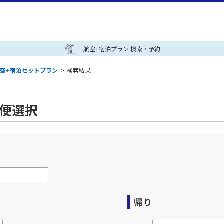
航空+宿泊プラン 検索・予約
空+宿泊セットプラン
>
検索結果
空便選択
帰り