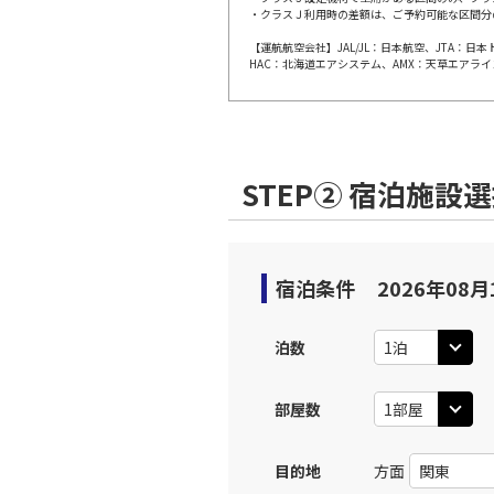
・クラスＪ利用時の差額は、ご予約可能な区間分
【運航航空会社】JAL/JL：日本航空、JTA：
大阪(伊
JAL112
HAC：北海道エアシステム、AMX：天草エアライ
10:
上記航空便のクラスJを利
STEP② 宿泊施設
大阪(伊
JAL114
11:
上記航空便のクラスJを利
宿泊条件
2026年08月
大阪(伊
JAL116
泊数
12:
部屋数
上記航空便のクラスJを利
目的地
方面
大阪(伊
JAL118