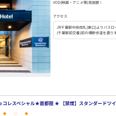
○
JAL139
+
0
円
00
21:20
19
VOD(映画・アニメ等)見放題！
アクセス
○
用する
上記航空便のクラスJを
+
5,200
円
JR千葉駅中央改札(東口)よりバス
(千葉駅前交番)前の横断歩道を渡り
コレスペシャル★首都圏 ★ 【禁煙】スタンダードツイン
 ◆ ◇ ◆