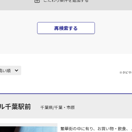
こだわり条件を追加する
丹)
東京(羽田)
東京(
○
JAL131
+
0
円
45
18:10
17
再検索する
○
用する
上記航空便のクラスJを
+
7,700
円
丹)
東京(羽田)
東京(
○
JAL133
+
1,200
円
25
19:45
18
高い順
※タビサ
○
用する
上記航空便のクラスJを
+
26,600
円
丹)
東京(羽田)
東京(
○
JAL137
+
0
円
35
20:55
18
ル千葉駅前
千葉県/千葉・市原
○
用する
上記航空便のクラスJを
+
14,400
円
繁華街の中に有り、お買い物・飲食、 
丹)
東京(羽田)
東京(