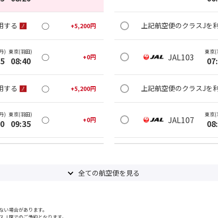
○
用する
上記航空便のクラスJを
+
5,200
円
丹)
東京(羽田)
東京(
○
JAL103
+
0
円
25
08:40
07
○
用する
上記航空便のクラスJを
+
5,200
円
丹)
東京(羽田)
東京(
○
JAL107
+
0
円
20
09:35
08
○
用する
上記航空便のクラスJを
+
5,200
円
全ての航空便を見る
丹)
東京(羽田)
東京(
○
JAL111
+
0
円
25
10:40
09
ない場合があります。
○
用する
上記航空便のクラスJを
+
5,200
円
スＪ席でのご予約となります。