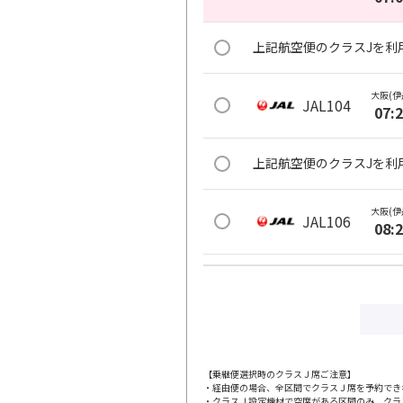
上記航空便のクラスJを利
大阪(伊
JAL104
07:
上記航空便のクラスJを利
大阪(伊
JAL106
08:
上記航空便のクラスJを利
大阪(伊
JAL110
09:
【乗継便選択時のクラスＪ席ご注意】
・経由便の場合、全区間でクラスＪ席を予約でき
上記航空便のクラスJを利
・クラスＪ設定機材で空席がある区間のみ、クラ