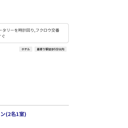
○
選択中
:10
20:25
○
利用する
+
5,200
円
ロータリーを時計回り,フクロウ交番
すぐ
ホテル
最寄り駅徒歩5分以内
(2名1室)