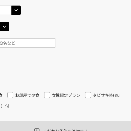
25
14:40
13
○
用する
上記航空便のクラスJを
+
26,600
円
丹)
東京(羽田)
東京(
○
JAL121
+
0
円
30
15:50
14
○
用する
上記航空便のクラスJを
+
7,700
円
丹)
東京(羽田)
東京(
○
JAL125
+
3,900
円
30
17:00
14
○
用する
上記航空便のクラスJを
+
5,200
円
食
お部屋で夕食
女性限定プラン
タビサキMenu
ー）付
丹)
東京(羽田)
東京(
○
JAL127
+
0
円
20
17:50
16
○
用する
上記航空便のクラスJを
+
5,200
円