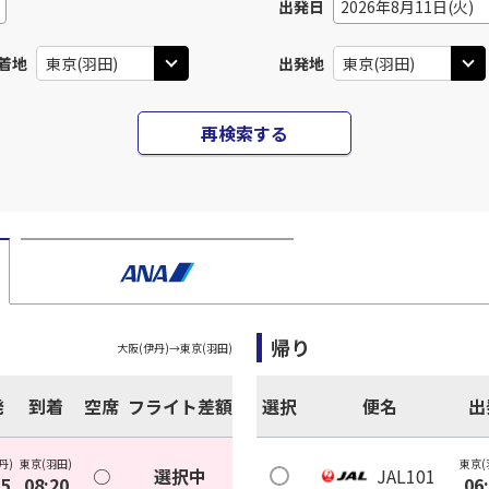
出発日
2026年8月11日(火)
着地
出発地
再検索する
帰り
大阪(伊丹)
→
東京(羽田)
発
到着
空席
フライト差額
選択
便名
出
丹)
東京(羽田)
東京(
○
選択中
JAL101
05
08:20
06