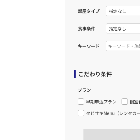
13:
部屋タイプ
上記航空便のクラスJを利
食事条件
大阪(伊
JAL120
14:
キーワード
上記航空便のクラスJを利
こだわり条件
大阪(伊
JAL124
15:
プラン
上記航空便のクラスJを利
早期申込プラン
個室
タビサキMenu（レンタカ
大阪(伊
JAL126
16:
上記航空便のクラスJを利