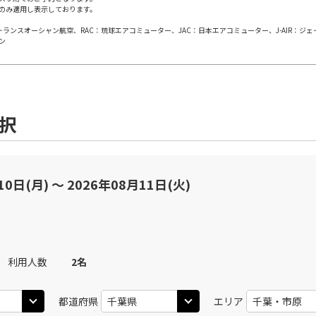
のみ適用し表示しております。
日本トランスオーシャン航空、RAC：琉球エアコミューター、JAC：日本エアコミューター、J-AIR：ジ
丹)
東京(羽田)
東京(
○
JAL113
+
0
円
ン
20
11:35
10
○
用する
上記航空便のクラスJを
+
5,200
円
選択
丹)
東京(羽田)
東京(
○
JAL115
+
0
円
25
12:40
11
○
用する
上記航空便のクラスJを
+
26,600
円
10日(月) 〜 2026年08月11日(火)
丹)
東京(羽田)
東京(
○
JAL117
+
0
円
25
13:40
12
利用人数
2
名
○
用する
上記航空便のクラスJを
+
7,700
円
都道府県
エリア
丹)
東京(羽田)
東京(
○
JAL119
+
0
円