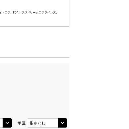
ェイ・エア、FDA：フジドリームエアラインズ、
羽田)
大阪(伊丹)
○
+
3,900
円
:40
11:45
○
利用する
+
26,600
円
羽田)
大阪(伊丹)
○
+
2,500
円
:30
12:35
○
利用する
+
26,600
円
羽田)
大阪(伊丹)
○
+
3,900
円
:30
13:35
○
利用する
+
26,600
円
地区
羽田)
大阪(伊丹)
○
+
1,200
円