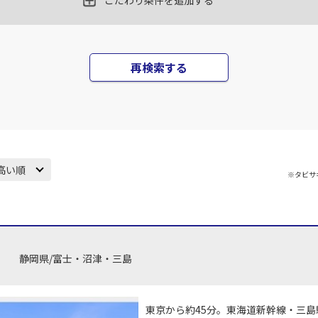
こだわり条件を追加する
丹)
東京(羽田)
東京(
○
JAL131
+
12,000
円
45
18:10
17
再検索する
○
用する
上記航空便のクラスJを
+
5,200
円
丹)
東京(羽田)
東京(
○
JAL133
+
5,200
円
25
19:45
18
高い順
※タビサ
○
用する
上記航空便のクラスJを
+
26,600
円
丹)
東京(羽田)
東京(
○
JAL137
+
16,100
円
35
20:55
18
静岡県/富士・沼津・三島
○
用する
上記航空便のクラスJを
+
14,400
円
東京から約45分。東海道新幹線・三島
丹)
東京(羽田)
東京(