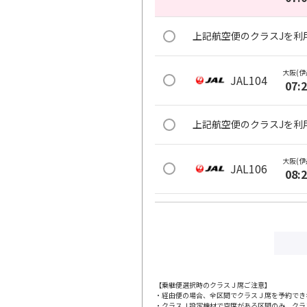
上記航空便のクラスJを利
大阪(伊
JAL104
07:
上記航空便のクラスJを利
大阪(伊
JAL106
08:
上記航空便のクラスJを利
大阪(伊
JAL110
09:
【乗継便選択時のクラスＪ席ご注意】
・経由便の場合、全区間でクラスＪ席を予約でき
上記航空便のクラスJを利
・クラスＪ設定機材で空席がある区間のみ、クラ