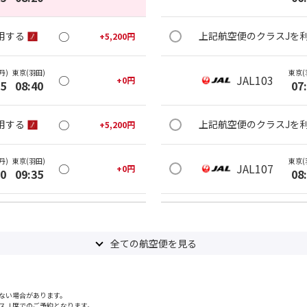
○
用する
上記航空便のクラスJを
+
5,200
円
丹)
東京(羽田)
東京(
○
JAL103
+
0
円
25
08:40
07
○
用する
上記航空便のクラスJを
+
5,200
円
丹)
東京(羽田)
東京(
○
JAL107
+
0
円
20
09:35
08
○
用する
上記航空便のクラスJを
+
5,200
円
全ての航空便を見る
丹)
東京(羽田)
東京(
○
JAL111
+
3,900
円
25
10:40
09
ない場合があります。
○
用する
上記航空便のクラスJを
+
14,400
円
スＪ席でのご予約となります。