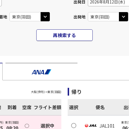
出発日
2026年8月12日(水)
着地
出発地
再検索する
帰り
大阪(伊丹)
→
東京(羽田)
発
到着
空席
フライト差額
選択
便名
出
丹)
東京(羽田)
東京(
○
選択中
JAL101
05
08:20
06