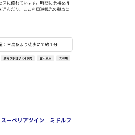
○
+
1,200
円
:10
20:25
セスに優れています。時間に余裕を持
を運んだり、ここを周遊観光の拠点に
○
利用する
+
7,700
円
道：三島駅より徒歩にて約１分
最寄り駅徒歩5分以内
露天風呂
大浴場
 スーペリアツイン＿ミドルフ