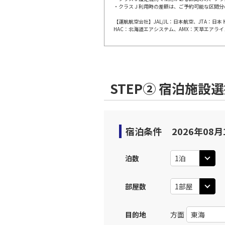
・クラスＪ利用時の差額は、ご予約可能な区間分
【運航航空会社】JAL/JL：日本航空、JTA：
大阪(伊
JAL112
HAC：北海道エアシステム、AMX：天草エアライ
10:
上記航空便のクラスJを利
STEP② 宿泊施設
大阪(伊
JAL114
11:
上記航空便のクラスJを利
宿泊条件
2026年08月
大阪(伊
JAL116
泊数
12:
部屋数
上記航空便のクラスJを利
目的地
方面
大阪(伊
JAL118