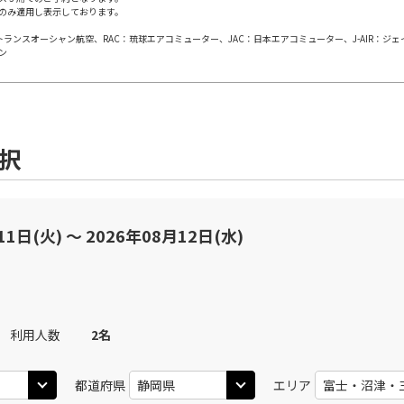
のみ適用し表示しております。
日本トランスオーシャン航空、RAC：琉球エアコミューター、JAC：日本エアコミューター、J-AIR：ジ
丹)
東京(羽田)
東京(
○
JAL113
+
3,900
円
ン
20
11:35
10
○
用する
上記航空便のクラスJを
+
26,600
円
選択
丹)
東京(羽田)
東京(
○
JAL115
+
5,200
円
25
12:40
11
○
用する
上記航空便のクラスJを
+
26,600
円
11日(火) 〜 2026年08月12日(水)
丹)
東京(羽田)
東京(
○
JAL117
+
6,500
円
25
13:40
12
利用人数
2
名
○
用する
上記航空便のクラスJを
+
14,400
円
都道府県
エリア
丹)
東京(羽田)
東京(
○
JAL119
+
7,900
円