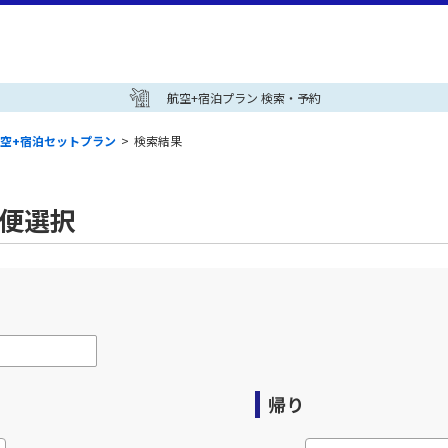
航空+宿泊プラン 検索・予約
空+宿泊セットプラン
>
検索結果
空便選択
帰り