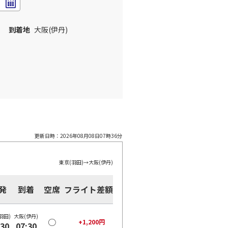
到着地
大阪(伊丹)
更新日時：
2026年08月08日07時36分
東京(羽田)
→
大阪(伊丹)
発
到着
空席
フライト差額
羽田)
大阪(伊丹)
○
+
1,200
円
:30
07:30