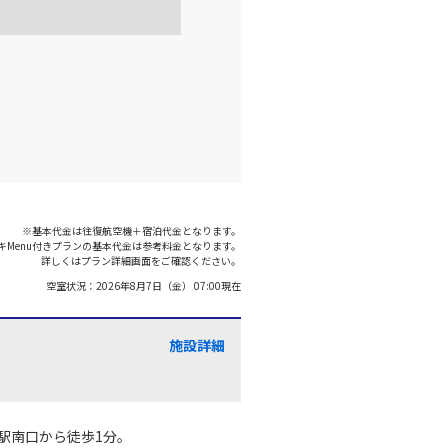
羽田)
大阪(伊丹)
○
選択中
:35
18:40
○
利用する
+
26,600
円
羽田)
大阪(伊丹)
○
+
1,200
円
:00
19:05
※基本代金は往復航空機＋宿泊代金となります。
キMenu付きプランの基本代金は参考料金となります。
○
利用する
+
7,700
円
詳しくはプラン詳細画面をご確認ください。
空室状況：
2026年8月7日（金） 07:00
現在
羽田)
大阪(伊丹)
○
+
0
円
:40
19:45
施設詳細
○
利用する
+
5,200
円
駅南口から徒歩1分。
羽田)
大阪(伊丹)