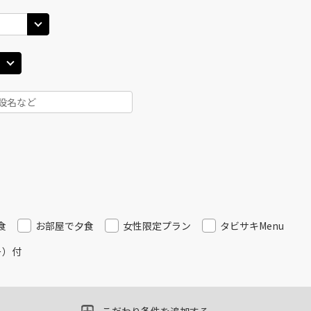
25
14:40
13
○
用する
上記航空便のクラスJを
+
26,600
円
丹)
東京(羽田)
東京(
○
JAL121
+
7,900
円
30
15:50
14
○
用する
上記航空便のクラスJを
+
26,600
円
丹)
東京(羽田)
東京(
○
JAL125
+
6,500
円
30
17:00
14
○
用する
上記航空便のクラスJを
+
14,400
円
食
お部屋で夕食
女性限定プラン
タビサキMenu
ー）付
丹)
東京(羽田)
東京(
○
JAL127
+
7,900
円
20
17:50
16
○
用する
上記航空便のクラスJを
+
14,400
円