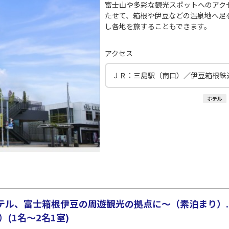
○
JAL139
+
3,900
円
00
21:20
19
富士山や多彩な観光スポットへのアク
たせて、箱根や伊豆などの温泉地へ足
し各地を旅することもできます。
○
用する
上記航空便のクラスJを
+
14,400
円
アクセス
ＪＲ：三島駅（南口）／伊豆箱根鉄
ホテル
テル、富士箱根伊豆の周遊観光の拠点に～（素泊まり）.
(1名～2名1室)