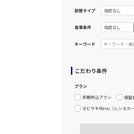
13:
部屋タイプ
上記航空便のクラスJを利
食事条件
大阪(伊
JAL120
14:
キーワード
上記航空便のクラスJを利
こだわり条件
大阪(伊
JAL124
15:
プラン
上記航空便のクラスJを利
早期申込プラン
個室
タビサキMenu（レンタカ
大阪(伊
JAL126
16:
上記航空便のクラスJを利