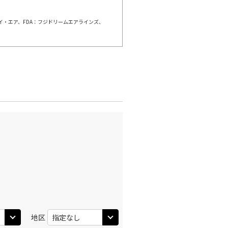
ェイ・エア、FDA：フジドリームエアラインズ、
羽田)
大阪(伊丹)
○
+
3,900
円
:40
11:45
○
利用する
+
26,600
円
羽田)
大阪(伊丹)
○
+
2,500
円
:30
12:35
○
利用する
+
26,600
円
羽田)
大阪(伊丹)
○
+
3,900
円
:30
13:35
○
利用する
+
26,600
円
地区
羽田)
大阪(伊丹)
○
+
1,200
円