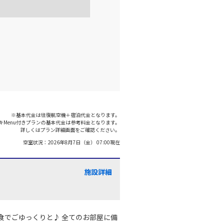
羽田)
大阪(伊丹)
○
選択中
:35
18:40
○
利用する
+
26,600
円
羽田)
大阪(伊丹)
○
+
1,200
円
:00
19:05
※基本代金は往復航空機＋宿泊代金となります。
キMenu付きプランの基本代金は参考料金となります。
○
利用する
+
7,700
円
詳しくはプラン詳細画面をご確認ください。
空室状況：
2026年8月7日（金） 07:00
現在
羽田)
大阪(伊丹)
○
+
0
円
:40
19:45
施設詳細
○
利用する
+
5,200
円
食でごゆっくりと♪ 全てのお部屋に備
羽田)
大阪(伊丹)