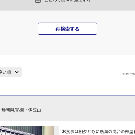
こだわり条件を追加する
丹)
東京(羽田)
東京(
○
JAL131
+
12,000
円
45
18:10
17
再検索する
○
用する
上記航空便のクラスJを
+
5,200
円
丹)
東京(羽田)
東京(
○
JAL133
+
5,200
円
25
19:45
18
高い順
※タビサ
○
用する
上記航空便のクラスJを
+
26,600
円
丹)
東京(羽田)
東京(
○
JAL137
+
16,100
円
35
20:55
18
静岡県/熱海・伊豆山
○
用する
上記航空便のクラスJを
+
14,400
円
お食事は朝夕ともに熱海の高台の部屋
丹)
東京(羽田)
東京(