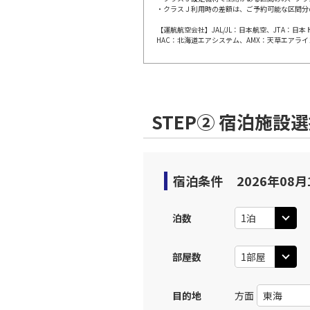
・クラスＪ利用時の差額は、ご予約可能な区間分
【運航航空会社】JAL/JL：日本航空、JTA：
大阪(伊
JAL112
HAC：北海道エアシステム、AMX：天草エアライ
10:
上記航空便のクラスJを利
STEP② 宿泊施設
大阪(伊
JAL114
11:
上記航空便のクラスJを利
宿泊条件
2026年08月
大阪(伊
JAL116
泊数
12:
部屋数
上記航空便のクラスJを利
目的地
方面
大阪(伊
JAL118