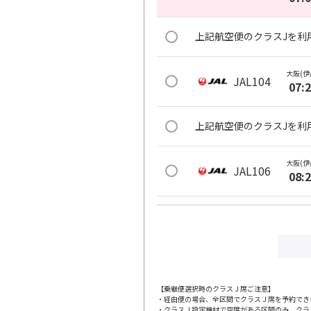
上記航空便のクラスJを利
大阪(伊
JAL104
07:
上記航空便のクラスJを利
大阪(伊
JAL106
08:
上記航空便のクラスJを利
大阪(伊
JAL110
09:
【乗継便選択時のクラスＪ席ご注意】
・経由便の場合、全区間でクラスＪ席を予約でき
上記航空便のクラスJを利
・クラスＪ設定機材で空席がある区間のみ、クラ