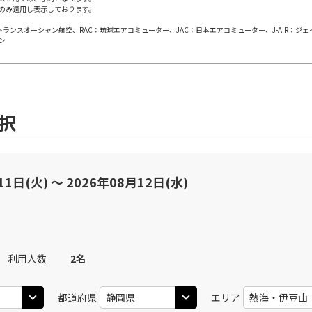
のみ適用し表示しております。
日本トランスオーシャン航空、RAC：琉球エアコミューター、JAC：日本エアコミューター、J-AIR：ジ
丹)
東京(羽田)
東京(
○
JAL113
+
3,900
円
ン
20
11:35
10
○
用する
上記航空便のクラスJを
+
26,600
円
選択
丹)
東京(羽田)
東京(
○
JAL115
+
5,200
円
25
12:40
11
○
用する
上記航空便のクラスJを
+
26,600
円
11日(火) 〜 2026年08月12日(水)
丹)
東京(羽田)
東京(
○
JAL117
+
6,500
円
25
13:40
12
利用人数
2
名
○
用する
上記航空便のクラスJを
+
14,400
円
都道府県
エリア
丹)
東京(羽田)
東京(
○
JAL119
+
7,900
円