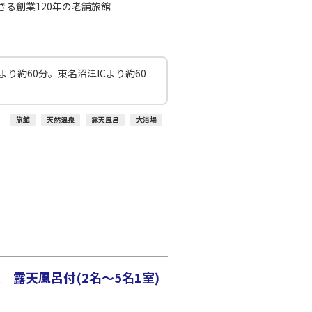
○
+
1,200
円
:10
20:25
る創業120年の老舗旅館
○
利用する
+
7,700
円
より約60分。東名沼津ICより約60
旅館
天然温泉
露天風呂
大浴場
露天風呂付(2名～5名1室)