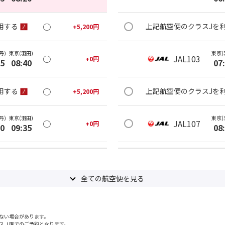
○
用する
上記航空便のクラスJを
+
5,200
円
丹)
東京(羽田)
東京(
○
JAL103
+
0
円
25
08:40
07
○
用する
上記航空便のクラスJを
+
5,200
円
丹)
東京(羽田)
東京(
○
JAL107
+
0
円
20
09:35
08
○
用する
上記航空便のクラスJを
+
5,200
円
全ての航空便を見る
丹)
東京(羽田)
東京(
○
JAL111
+
3,900
円
25
10:40
09
ない場合があります。
○
用する
上記航空便のクラスJを
+
14,400
円
スＪ席でのご予約となります。