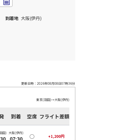
到着地
大阪(伊丹)
更新日時：
2026年08月08日07時36分
東京(羽田)
→
大阪(伊丹)
発
到着
空席
フライト差額
羽田)
大阪(伊丹)
○
+
1,200
円
:30
07:30