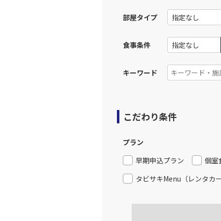
13:
部屋タイプ
上記航空便のクラスJを利
食事条件
大阪(伊
JAL120
14:
キーワード
上記航空便のクラスJを利
こだわり条件
大阪(伊
JAL124
15:
プラン
上記航空便のクラスJを利
早期申込プラン
個室
タビサキMenu（レンタカ
大阪(伊
JAL126
16:
上記航空便のクラスJを利