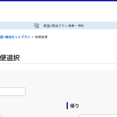
航空+宿泊プラン 検索・予約
空+宿泊セットプラン
>
検索結果
空便選択
帰り