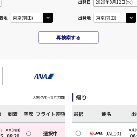
出発日
2026年8月12日(水)
着地
出発地
再検索する
帰り
大阪(伊丹)
→
東京(羽田)
発
到着
空席
フライト差額
選択
便名
出
丹)
東京(羽田)
東京(
○
選択中
JAL101
05
08:20
06