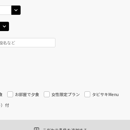
25
14:40
13
○
用する
上記航空便のクラスJを
+
26,600
円
丹)
東京(羽田)
東京(
○
JAL121
+
7,900
円
30
15:50
14
○
用する
上記航空便のクラスJを
+
26,600
円
丹)
東京(羽田)
東京(
○
JAL125
+
6,500
円
30
17:00
14
○
用する
上記航空便のクラスJを
+
14,400
円
食
お部屋で夕食
女性限定プラン
タビサキMenu
ー）付
丹)
東京(羽田)
東京(
○
JAL127
+
7,900
円
20
17:50
16
○
用する
上記航空便のクラスJを
+
14,400
円