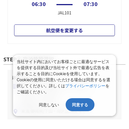
06:30
07:30
JAL101
航空便を変更する
STEP② 宿泊施設選択
当社サイト内においてお客様ごとに最適なサービス
を提供する目的及び当社サイト外で最適な広告を表
示することを目的にCookieを使用しています。
選択中の宿泊条件
Cookieの使用に同意いただける場合は同意するを選
泊数：1泊
部屋数・人数：2名1室
択してください。詳しくは
プライバシーポリシー
を
ご確認ください。
部屋タイプ：指定なし
食事条件：指定なし
同意しない
同意する
東海/静岡県/下田・南伊豆/指定なし