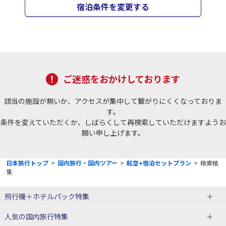
宿泊条件を変更する
ご迷惑をおかけしております
該当の施設が無いか、アクセスが集中して繋がりにくくなっておりま
す。
条件を変えていただくか、しばらくして再検索していただけますようお
願い申し上げます。
日本旅行トップ
>
国内旅行・国内ツアー
>
航空+宿泊セットプラン
>
検索結
果
飛行機＋ホテルパック特集
赤い風船ダイナミックパッケージ
ＪＡＬで行く飛行機+ホテルパック
人気の国内旅行特集
（飛行機+ホテルパック）