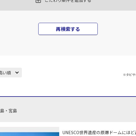
こだわり条件を追加する
18
乗継便あり
上記航空便のクラスJを
再検索する
高い順
※タビサ
広島・宮島
UNESCO世界遺産の原爆ドームにほ