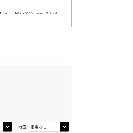
×
-
利用する
ェイ・エア、FDA：フジドリームエアラインズ、
島
小松
○
+
0
円
:10
20:00
○
利用する
+
20,300
円
島
小松
○
+
0
円
:40
17:55
×
-
利用する
島
小松
○
+
0
円
:40
20:00
×
-
地区
利用する