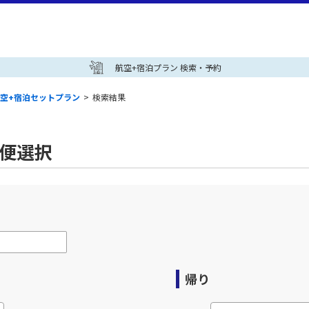
航空+宿泊プラン 検索・予約
空+宿泊セットプラン
>
検索結果
空便選択
帰り