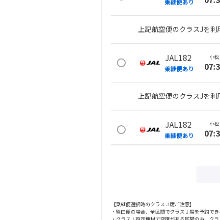
乗継便あり
上記航空便のクラスJを利
JAL182
小松
07:
乗継便あり
上記航空便のクラスJを利
JAL182
小松
07:
乗継便あり
上記航空便のクラスJを利
JAL184
小松
08:
乗継便あり
【乗継便選択時のクラスＪ席ご注意】
・経由便の場合、全区間でクラスＪ席を予約でき
・クラスＪ設定機材で空席がある区間のみ、クラ