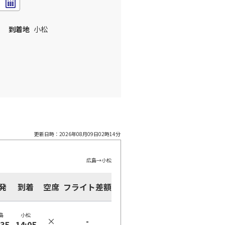
到着地
小松
更新日時：
2026年08月09日02時14分
広島
→
小松
発
到着
空席
フライト差額
島
小松
×
-
:35
14:05