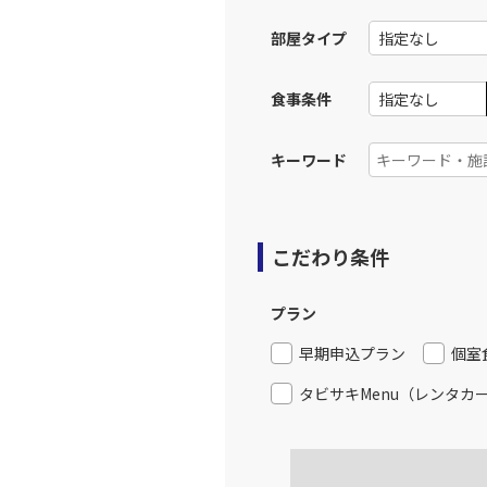
部屋タイプ
JAL188
小松
14:
乗継便あり
食事条件
上記航空便のクラスJを利
キーワード
JAL188
小松
14:
乗継便あり
こだわり条件
上記航空便のクラスJを利
プラン
早期申込プラン
個室
タビサキMenu（レンタカ