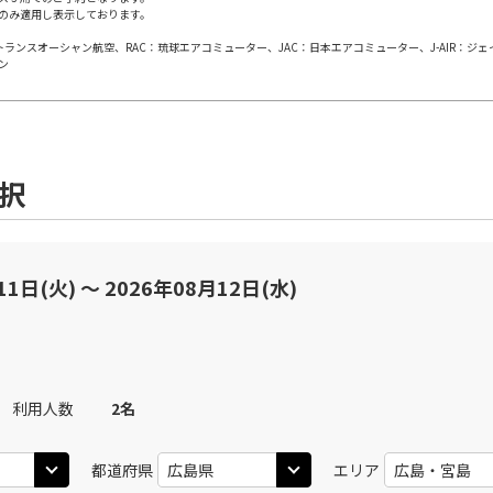
のみ適用し表示しております。
×
-
用する
上記航空便のクラスJを
日本トランスオーシャン航空、RAC：琉球エアコミューター、JAC：日本エアコミューター、J-AIR：ジ
ン
JAL256
広島
広
○
+
15,200
円
50
13:00
12
乗継便あり
×
-
用する
上記航空便のクラスJを
選択
JAL258
広島
広
○
+
0
円
05
15:40
13
乗継便あり
11日(火) 〜 2026年08月12日(水)
×
-
用する
上記航空便のクラスJを
JAL258
広島
広
○
+
0
円
05
19:45
13
利用人数
2
名
乗継便あり
×
-
都道府県
エリア
用する
上記航空便のクラスJを