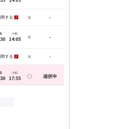
×
-
利用する
島
小松
×
-
:30
14:05
×
-
利用する
島
小松
○
選択中
:30
17:55
×
-
利用する
島
小松
○
+
0
円
:10
17:55