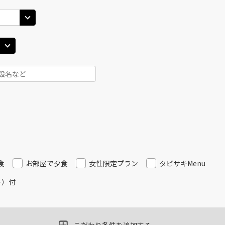
JAL258
広島
広
○
+
15,200
円
45
19:45
13
乗継便あり
×
-
用する
上記航空便のクラスJを
JAL262
広島
広
○
+
15,200
円
45
21:15
16
乗継便あり
○
用する
上記航空便のクラスJを
+
2,500
円
JAL262
広
食
お部屋で夕食
女性限定プラン
タビサキMenu
16
乗継便あり
ー）付
上記航空便のクラスJを
JAL264
広