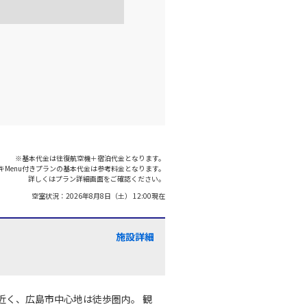
○
+
0
円
:05
21:40
×
-
利用する
※基本代金は往復航空機＋宿泊代金となります。
キMenu付きプランの基本代金は参考料金となります。
詳しくはプラン詳細画面をご確認ください。
空室状況：
2026年8月8日（土） 12:00
現在
施設詳細
ど近く、広島市中心地は徒歩圏内。 観