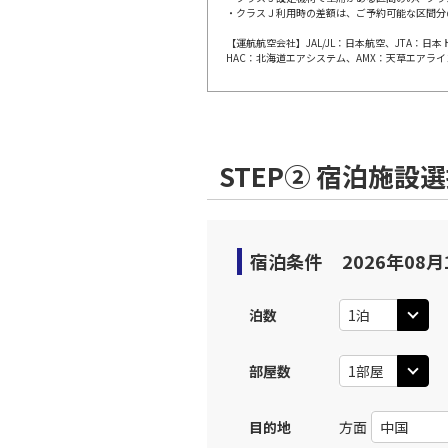
・クラスＪ利用時の差額は、ご予約可能な区間分
上記航空便のクラスJを利
【運航航空会社】JAL/JL：日本航空、JTA：
HAC：北海道エアシステム、AMX：天草エアライ
JAL184
小松
08:
乗継便あり
上記航空便のクラスJを利
STEP② 宿泊施設
JAL186
小松
11:
乗継便あり
宿泊条件
2026年08月
上記航空便のクラスJを利
泊数
JAL186
小松
11:
部屋数
乗継便あり
目的地
方面
上記航空便のクラスJを利