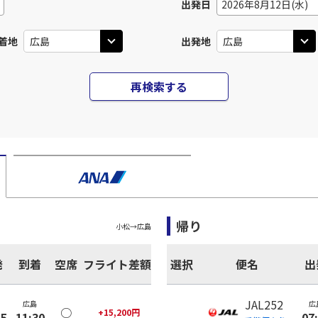
出発日
2026年8月12日(水)
着地
出発地
再検索する
帰り
小松
→
広島
発
到着
空席
フライト差額
選択
便名
出
JAL252
広島
広
○
+
15,200
円
35
11:30
07