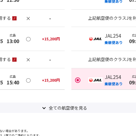
乗継便あり
×
-
用する
上記航空便のクラスJを
JAL254
広島
広
○
+
15,200
円
35
13:00
09
乗継便あり
×
-
用する
上記航空便のクラスJを
JAL254
広島
広
○
+
15,200
円
35
15:40
09
乗継便あり
×
-
用する
上記航空便のクラスJを
全ての航空便を見る
JAL256
広島
広
○
選択中
50
15:40
12
乗継便あり
ない場合があります。
スＪ席でのご予約となります。