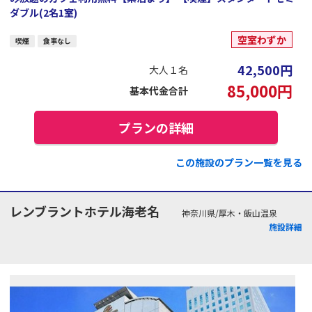
ダブル(2名1室)
空室わずか
喫煙
食事なし
42,500
円
大人１名
85,000
円
基本代金合計
プランの詳細
この施設のプラン一覧を見る
レンブラントホテル海老名
神奈川県/厚木・飯山温泉
施設詳細