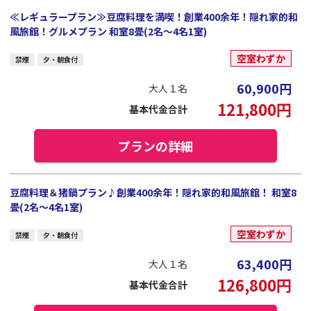
≪レギュラープラン≫豆腐料理を満喫！創業400余年！隠れ家的和
風旅館！グルメプラン 和室8畳(2名～4名1室)
空室わずか
禁煙
夕・朝食付
60,900
円
大人１名
121,800
円
基本代金合計
プランの詳細
豆腐料理＆猪鍋プラン♪創業400余年！隠れ家的和風旅館！ 和室8
畳(2名～4名1室)
空室わずか
禁煙
夕・朝食付
63,400
円
大人１名
126,800
円
基本代金合計