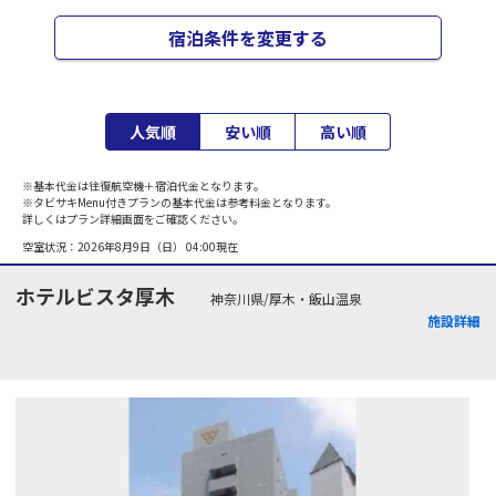
宿泊条件を変更する
人気順
安い順
高い順
※基本代金は往復航空機＋宿泊代金となります。
※タビサキMenu付きプランの基本代金は参考料金となります。
詳しくはプラン詳細画面をご確認ください。
空室状況：
2026年8月9日（日） 04:00
現在
ホテルビスタ厚木
神奈川県/厚木・飯山温泉
施設詳細