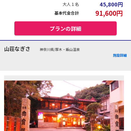
45,800
円
大人１名
91,600
円
基本代金合計
プランの詳細
山荘なぎさ
神奈川県/厚木・飯山温泉
施設詳細