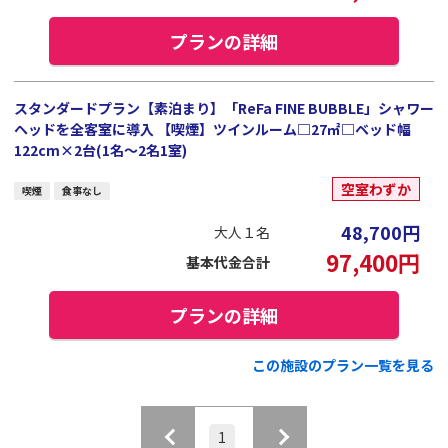
プランの詳細
スタンダードプラン【素泊まり】「ReFa FINE BUBBLE」シャワー
ヘッドを全客室に導入 【喫煙】ツインルーム□27㎡□ベッド幅
122cm×2台(1名～2名1室)
空室わずか
喫煙
食事なし
48,700
円
大人１名
97,400
円
基本代金合計
プランの詳細
この施設のプラン一覧を見る
1