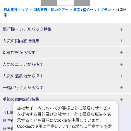
日本旅行トップ
>
国内旅行・国内ツアー
>
航空+宿泊セットプラン
>
検索結
果
飛行機＋ホテルパック特集
赤い風船ダイナミックパッケージ
ＪＡＬで行く飛行機+ホテルパック
人気の国内旅行特集
（飛行機+ホテルパック）
東京ディズニーリゾート®への旅
ユニバーサル・スタジオ・ジャパ
都道府県から探す
ＡＮＡで行く飛行機+ホテルパック
出張パック
ンへの旅
人気のエリアから探す
温泉旅行
日帰り旅行
北海道旅行・ツアー
人気の温泉地から探す
東北
函館旅行
札幌旅行
北海道
一緒に行く人から探す
青森旅行・ツアー
岩手旅行・ツアー
湯の川温泉(北海道)
定山渓温泉(北海道)
一人旅 国内版
家族・子連れ旅行 国内版
季節の国内旅行特集
宮城旅行・ツアー
秋田旅行・ツアー
仙台旅行
当社サイト内においてお客様ごとに最適なサービス
十勝川温泉(北海道)
阿寒湖温泉(北海道)
カップル・夫婦旅行 国内版
女子旅 国内版
桜・お花見特集
ゴールデンウィーク（GW）の国内
会社情報
プライバシーポリシー
を提供する目的及び当社サイト外で最適な広告を表
旅行
山形旅行・ツアー
福島旅行・ツアー
洞爺湖温泉(北海道)
川湯温泉(北海道)
示することを目的にCookieを使用しています。
卒業旅行・学生旅行 国内版
旅行業登録票・約款
規約集
Cookieの使用に同意いただける場合は同意するを選
夏休み・お盆の国内旅行
7月の国内旅行
関東
旅行条件書
商標について
那須旅行
日光旅行
層雲峡温泉(北海道)
知床温泉(北海道)