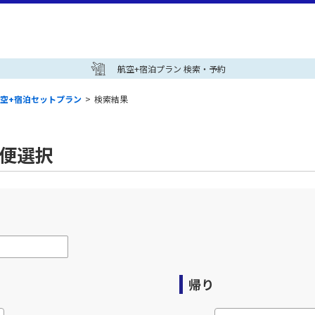
航空+宿泊プラン 検索・予約
空+宿泊セットプラン
>
検索結果
空便選択
帰り