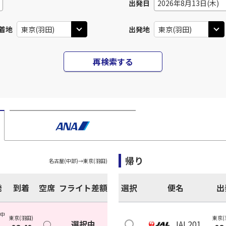
出発日
2026年8月13日(木)
着地
出発地
再検索する
帰り
名古屋(中部)
→
東京(羽田)
発
到着
空席
フライト差額
選択
便名
出
(中
東京(羽田)
東京(
○
選択中
JAL201