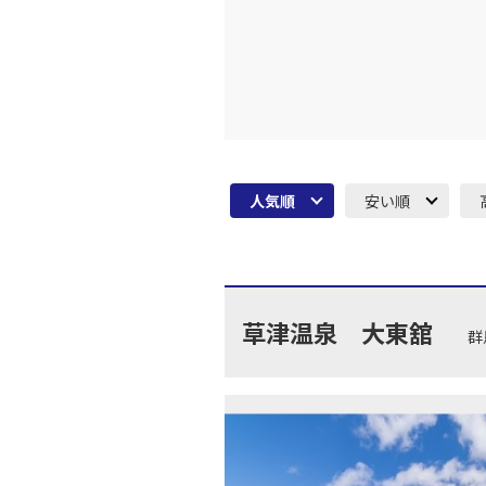
人気順
安い順
草津温泉 大東舘
群