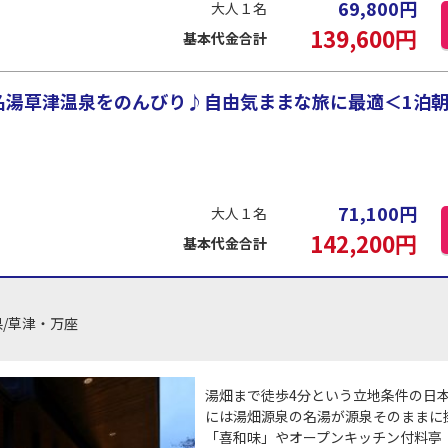
69,800
円
大人１名
139,600
円
基本代金合計
名湯草津温泉をのんびり♪自由気ままな旅に最適＜1泊朝
71,100
円
大人１名
142,200
円
基本代金合計
/草津・万座
湯畑まで徒歩4分という立地条件の日
には湯畑源泉の名湯が源泉そのままに
「喜和味」やオープンキッチン付料亭