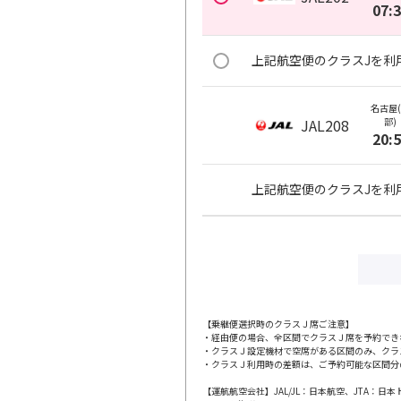
07:
上記航空便のクラスJを利
名古屋
JAL208
部)
20:
上記航空便のクラスJを利
【乗継便選択時のクラスＪ席ご注意】
・経由便の場合、全区間でクラスＪ席を予約でき
・クラスＪ設定機材で空席がある区間のみ、クラ
・クラスＪ利用時の差額は、ご予約可能な区間分
【運航航空会社】JAL/JL：日本航空、JTA：