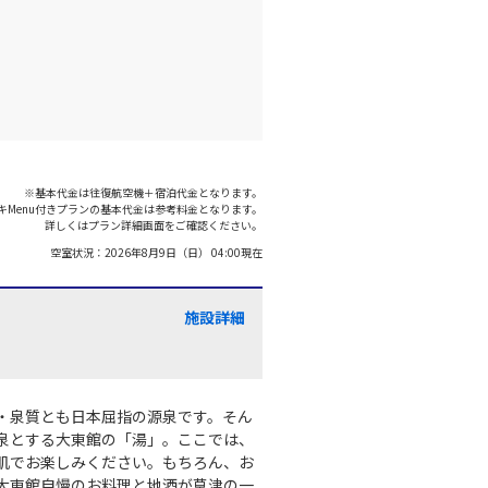
※基本代金は往復航空機＋宿泊代金となります。
キMenu付きプランの基本代金は参考料金となります。
詳しくはプラン詳細画面をご確認ください。
空室状況：
2026年8月9日（日） 04:00
現在
施設詳細
・泉質とも日本屈指の源泉です。そん
泉とする大東館の「湯」。ここでは、
肌でお楽しみください。もちろん、お
大東館自慢のお料理と地酒が草津の一