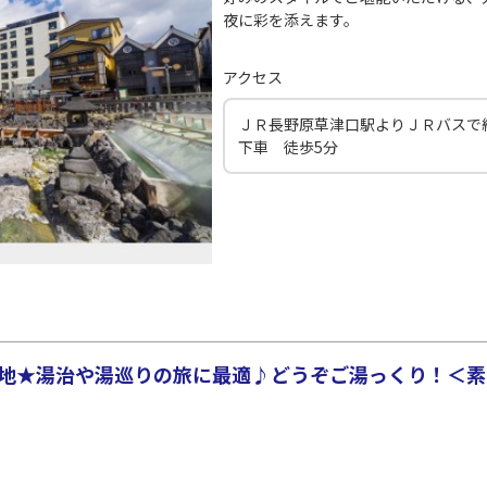
夜に彩を添えます。
アクセス
ＪＲ長野原草津口駅よりＪＲバスで
下車 徒歩5分
立地★湯治や湯巡りの旅に最適♪どうぞご湯っくり！＜素泊