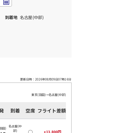
到着地
名古屋(中部)
更新日時：
2026年08月09日07時16分
東京(羽田)
→
名古屋(中部)
発
到着
空席
フライト差額
名古屋(中
羽田)
部)
○
+
13,800
円