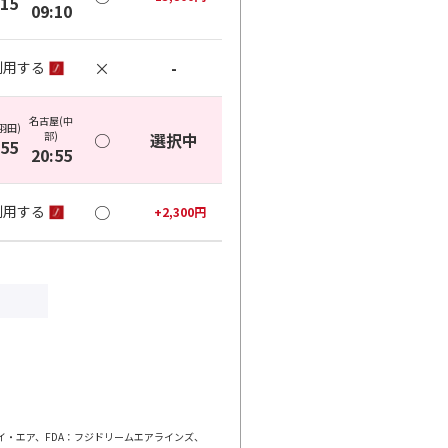
:15
09:10
×
-
利用する
名古屋(中
羽田)
部)
○
選択中
:55
20:55
○
利用する
+
2,300
円
ェイ・エア、FDA：フジドリームエアラインズ、