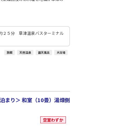
約２５分 草津温泉バスターミナル
旅館
天然温泉
露天風呂
大浴場
まり＞ 和室（10畳）湯畑側
空室わずか