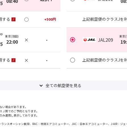
08:40
08
35
○
用する
上記航空便のクラスJを
+
500
円
(中
東京(羽田)
東京(
×
-
JAL209
22:00
19
55
×
-
用する
上記航空便のクラスJを
全ての航空便を見る
ない場合があります。
スＪ席でのご予約となります。
のみ適用し表示しております。
日本トランスオーシャン航空、RAC：琉球エアコミューター、JAC：日本エアコミューター、J-AIR：ジ