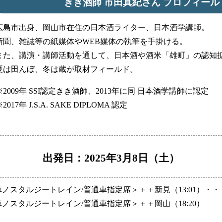
きき酒師 市田真紀さん プロフィール
広島市出身、岡山市在住の日本酒ライター、日本酒学講師。
新聞、雑誌等の紙媒体やWEB媒体の執筆を手掛ける。
また、講演・講師活動を通して、日本酒や酒米「雄町」の認知
夏は田んぼ、冬は蔵が取材フィールド。
※2009年 SSI認定きき酒師、2013年に同 日本酒学講師に認定
2017年 J.S.A. SAKE DIPLOMA 認定
出発日：2025年3月8日（土）
列車ノスタルジートレイン/普通車指定席＞＋＋新見（13:01）・
車ノスタルジートレイン/普通車指定席＞＋＋岡山（18:20）