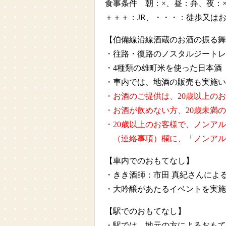
食事条件 朝：×、昼：弁、夜：
＋＋＋：JR、・・・：徒歩又は
【伯備線沿線酒蔵のお酒の振る舞
・往路・復路のノスタルジートレ
・4種類の雄町米を使った日本酒（
・車内では、地酒の販売も実施い
・お酒のご提供は、20歳以上の
・お酒が飲めない方、20歳未満
・20歳以上のお客様で、ノンア
（連絡事項）欄に、「ノンアル
【車内でのおもてなし】
・きき酒師：市田 真紀さんによ
・大吟醸があたるイベントを実施
【駅でのおもてなし】
・駅では、地元の方によるおもて