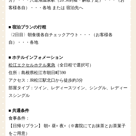
分）・・・宍道湖温泉駅（20:50到着・解散予定）・・・（お
客様各自）・・・各地 または 宿泊先へ
■ 宿泊プランの行程
〈2日目〉朝食後各自チェックアウト・・・（お客様各
自）・・・各地
■ ホテルインフォメーション
松江エクセルホテル東急
（全日程で選択可）
住所：島根県松江市朝日町590
アクセス：JR松江駅北口から徒歩約3分
部屋タイプ：ツイン、レディースツイン、シングル、レディー
スシングル
■ 共通条件
食事条件：
【日帰りプラン】 朝× 昼× 夜×（※書院にてお抹茶とお茶菓子
をご用意）