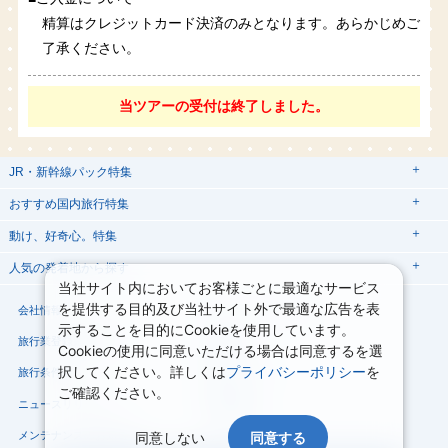
精算はクレジットカード決済のみとなります。あらかじめご
了承ください。
当ツアーの受付は終了しました。
JR・新幹線パック特集
tabiwaスペシャル
tabiwa得
おすすめ国内旅行特集
日帰りTrip
駅プラン
動け、好奇心。特集
ユニバーサル・スタジオ・ジャパンへの旅
人気の発着地から探す
西の日キャンペーン
贅沢時間
熊本
当社サイト内においてお客様ごとに最適なサービス
関西→金沢旅
関西→広島旅
を提供する目的及び当社サイト外で最適な広告を表
大阪
会社情報
プライバシーポリシー
こだわり企画
鉄道
京都
美酒旅
祭り花火
期間限定イベント
観光体験
示することを目的にCookieを使用しています。
関西→岡山旅
関西→博多旅
プラン
親子旅
旅行業登録票・約款
規約集
Cookieの使用に同意いただける場合は同意するを選
広島→大阪旅
広島→博多旅
択してください。詳しくは
プライバシーポリシー
を
旅行条件書
商標について
演劇
イベント
スポーツ
音楽
ご確認ください。
広島→岡山旅
博多→大阪旅
ニュースリリース
採用情報
博多→広島旅
同意しない
同意する
メンテナンスのお知らせ
サイトマップ