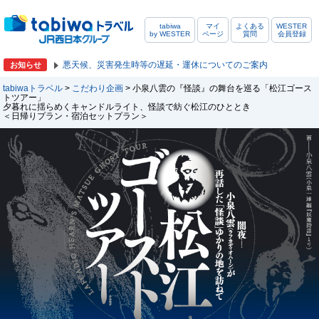
tabiwa
マイ
よくある
WESTER
by WESTER
ページ
質問
会員登録
悪天候、災害発生時等の遅延・運休についてのご案内
お知らせ
tabiwaトラベル
>
こだわり企画
> 小泉八雲の『怪談』の舞台を巡る「松江ゴース
トツアー」
夕暮れに揺らめくキャンドルライト、怪談で紡ぐ松江のひととき
＜日帰りプラン・宿泊セットプラン＞