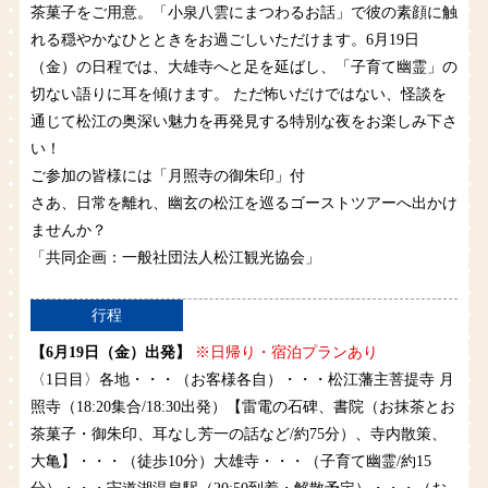
茶菓子をご用意。「小泉八雲にまつわるお話」で彼の素顔に触
れる穏やかなひとときをお過ごしいただけます。6月19日
（金）の日程では、大雄寺へと足を延ばし、「子育て幽霊」の
切ない語りに耳を傾けます。 ただ怖いだけではない、怪談を
通じて松江の奥深い魅力を再発見する特別な夜をお楽しみ下さ
い！
ご参加の皆様には「月照寺の御朱印」付
さあ、日常を離れ、幽玄の松江を巡るゴーストツアーへ出かけ
ませんか？
「共同企画：一般社団法人松江観光協会」
行程
【6月19日（金）出発】
※日帰り・宿泊プランあり
〈1日目〉各地・・・（お客様各自）・・・松江藩主菩提寺 月
照寺（18:20集合/18:30出発）【雷電の石碑、書院（お抹茶とお
茶菓子・御朱印、耳なし芳一の話など/約75分）、寺内散策、
大亀】・・・（徒歩10分）大雄寺・・・（子育て幽霊/約15