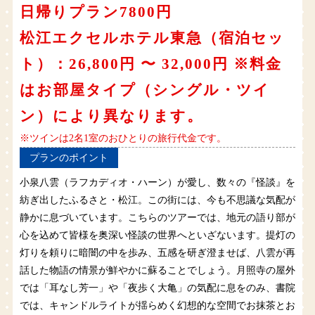
日帰りプラン7800円
松江エクセルホテル東急（宿泊セッ
ト）：26,800円 〜 32,000円 ※料金
はお部屋タイプ（シングル・ツイ
ン）により異なります。
※ツインは2名1室のおひとりの旅行代金です。
プランのポイント
小泉八雲（ラフカディオ・ハーン）が愛し、数々の『怪談』を
紡ぎ出したふるさと・松江。この街には、今も不思議な気配が
静かに息づいています。こちらのツアーでは、地元の語り部が
心を込めて皆様を奥深い怪談の世界へといざないます。提灯の
灯りを頼りに暗闇の中を歩み、五感を研ぎ澄ませば、八雲が再
話した物語の情景が鮮やかに蘇ることでしょう。月照寺の屋外
では「耳なし芳一」や「夜歩く大亀」の気配に息をのみ、書院
では、キャンドルライトが揺らめく幻想的な空間でお抹茶とお