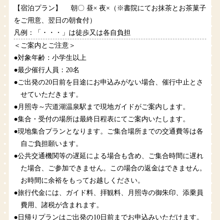
【宿泊プラン】 朝〇 昼× 夜×（※書院にてお抹茶とお茶菓子
をご用意、翌日の朝食付）
凡例：「・・・」は徒歩又は各自負担
＜ご案内とご注意＞
●対象年齢：小学生以上
●最少催行人員：20名
●ご出発の20日前を目途にお申込みがない場合、催行中止とさ
せていただきます。
●月照寺～宍道湖温泉駅まで現地ガイドがご案内します。
●集合・受付の場所は最終日程表にてご案内いたします。
●現地集合プランとなります。ご集合場所までの交通費等は各
自ご負担願います。
●公共交通機関等の遅延による場合も含め、ご集合時間に遅れ
た場合、ご参加できません。この場合の返金はできません。
お時間に余裕をもってお越しください。
●旅行代金には、ガイド料、拝観料、月照寺の御朱印、添乗員
費用、諸税が含まれます。
●日帰りプランはご出発の10日前までお申込みいただけます。