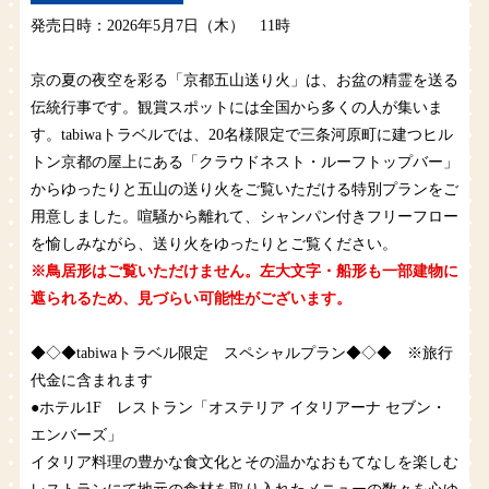
発売日時：2026年5月7日（木） 11時
京の夏の夜空を彩る「京都五山送り火」は、お盆の精霊を送る
伝統行事です。観賞スポットには全国から多くの人が集いま
す。tabiwaトラベルでは、20名様限定で三条河原町に建つヒル
トン京都の屋上にある「クラウドネスト・ルーフトップバー」
からゆったりと五山の送り火をご覧いただける特別プランをご
用意しました。喧騒から離れて、シャンパン付きフリーフロー
を愉しみながら、送り火をゆったりとご覧ください。
※鳥居形はご覧いただけません。左大文字・船形も一部建物に
遮られるため、見づらい可能性がございます。
◆◇◆tabiwaトラベル限定 スペシャルプラン◆◇◆ ※旅行
代金に含まれます
●ホテル1F レストラン「オステリア イタリアーナ セブン・
エンバーズ」
イタリア料理の豊かな食文化とその温かなおもてなしを楽しむ