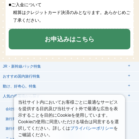
■ご入金について
精算はクレジットカード決済のみとなります。あらかじめご
了承ください。
お申込みはこちら
JR・新幹線パック特集
tabiwaスペシャル
tabiwa得
おすすめ国内旅行特集
日帰りTrip
駅プラン
動け、好奇心。特集
ユニバーサル・スタジオ・ジャパンへの旅
人気の発着地から探す
西の日キャンペーン
贅沢時間
熊本
当社サイト内においてお客様ごとに最適なサービス
関西→金沢旅
関西→広島旅
を提供する目的及び当社サイト外で最適な広告を表
大阪
会社情報
プライバシーポリシー
こだわり企画
鉄道
京都
美酒旅
祭り花火
期間限定イベント
観光体験
示することを目的にCookieを使用しています。
関西→岡山旅
関西→博多旅
プラン
親子旅
旅行業登録票・約款
規約集
Cookieの使用に同意いただける場合は同意するを選
広島→大阪旅
広島→博多旅
択してください。詳しくは
プライバシーポリシー
を
旅行条件書
商標について
演劇
イベント
スポーツ
音楽
ご確認ください。
広島→岡山旅
博多→大阪旅
ニュースリリース
採用情報