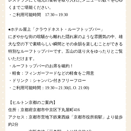
レストランにて地元の食材を取り入れたメニューの数々を心ゆ
くまでご堪能ください。
・ご利用可能時間 17:30～19:30
●ホテル屋上「クラウドネスト・ルーフトップバー」
にぎやかな街の喧騒から離れた隠れ家のような雰囲気の中、雄
大な空の下で素晴らしい瞬間とその余韻を楽しむことができる
特別なルーフトップバーです。五山の送り火をゆったりとご覧
いただけます。
・ルーフトップバーのお席を確約！
・軽食：フィンガーフードなどの軽食をご用意
・ドリンク：シャンパン付きフリーフロー
・ご利用可能時間：19:30～21:30(L.O. 21:00)
【ヒルトン京都のご案内】
住所：京都府京都市中京区下丸屋町416
アクセス：京都市営地下鉄東西線「京都市役所前駅」より徒歩
約2分