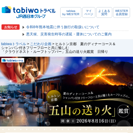
tabiwa
マイ
よくある
WESTER
by WESTER
ページ
質問
会員登録
令和8年熊本地震に伴う旅行の取扱いについて
お知らせ
悪天候、災害発生時等の遅延・運休についてのご案内
tabiwaトラベル
>
こだわり企画
> ヒルトン京都 夏のディナーコース＆
シャンパン付きフリーフローと共に愉しむ
「クラウドネスト・ルーフトップバー」五山の送り火鑑賞 日帰り