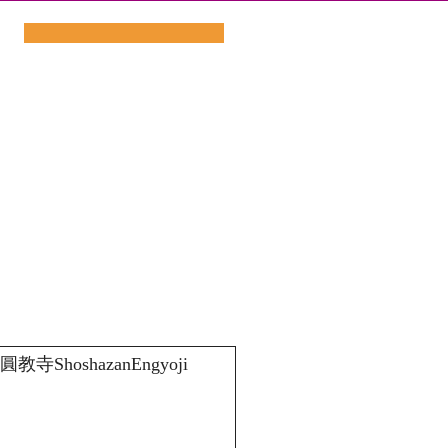
教寺ShoshazanEngyoji