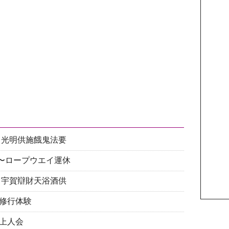
日）光明供施餓鬼法要
2:00〜ロープウエイ運休
己巳 宇賀辯財天浴酒供
一日修行体験
性空上人会