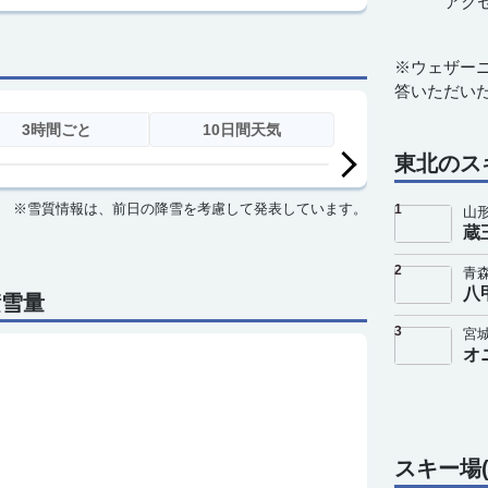
アク
※ウェザー
答いただい
3時間ごと
10日間天気
東北のス
1
山
3
4
5
6
7
8
9
10
11
1
蔵
2
青
八
29
30
29
29
28
28
26
25
24
2
3
宮
0
0
0
0
0
0
0
0
0
オ
0
0
0
0
0
0
0
0
0
0
※雪質情報は、前日の降雪を考慮して発表しています。
スキー場