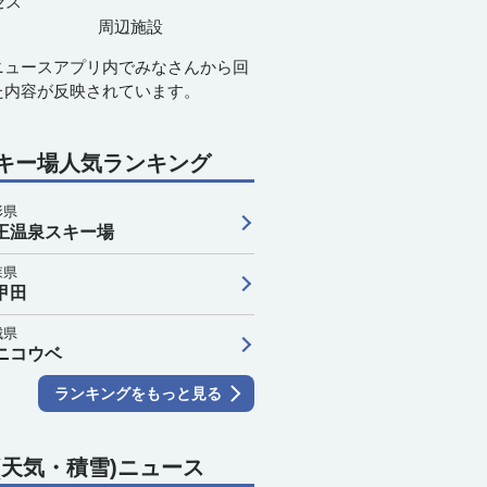
セス
周辺施設
ニュースアプリ内でみなさんから回
た内容が反映されています。
キー場人気ランキング
形県
2
13
14
15
16
17
18
19
20
21
王温泉スキー場
森県
甲田
4
23
23
22
22
22
22
21
21
21
城県
0
0
0
0
0
0
0
0
0
0
ニコウベ
0
0
0
0
0
0
0
0
0
ランキングをもっと見る
(天気・積雪)ニュース