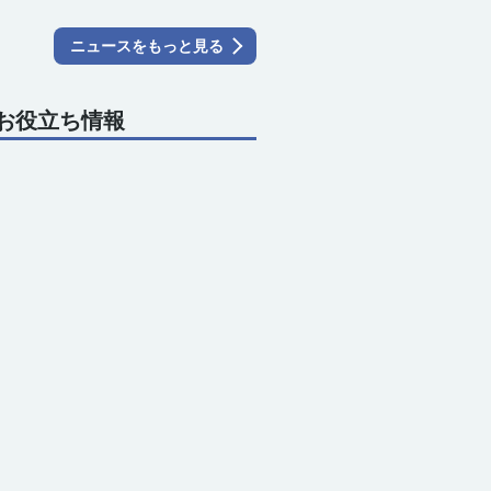
気象庁1か月予報 高温傾向が
継続 熱中症対策を万全に
2026.04.30 06:09
雪山では「雪目」に注意? ス
キー場でゴーグルが欠かせな
い理由
2026.02.10 23:52
雪崩が発生しやすい気象条件
は？ 遭遇したときに命を守
る対策
2026.01.26 02:00
スキー場での事故はなぜ起き
る？ 安全に楽しく滑るため
の10のルール
2026.01.08 20:00
ニュースをもっと見る