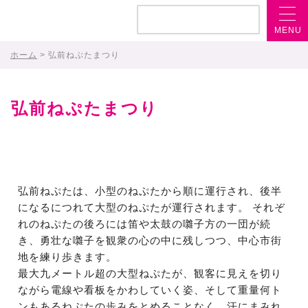
MENU
ホーム
> 弘前ねぷたまつり
弘前ねぷたまつり
弘前ねぷたは、小型のねぷたから順に運行され、後半
になるにつれて大型のねぷたが運行されます。 それぞ
れのねぷたの後ろには笛や太鼓の囃子方の一団が続
き、勇壮な囃子を観衆の心の中に残しつつ、中心市街
地を練り歩きます。
最大九メートル超の大型ねぷたが、観客に見えを切り
ながら電線や看板をかわしていく姿、そして重量何ト
ンもあるねぷたの歩みをとめることなく、汗にまみれ