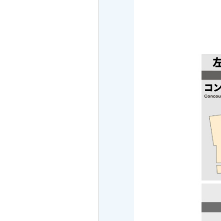
■チケット設定期間
2026/4/1～2027/03/31
■チケット販売期間
2026/3/1～2027/3/30 日本
■チケット代金
※一度に購入できる上限枚数
■引き換え可能期間
購入時 指定日（引換開始日
※期限を過ぎると引き換えで
■引き換え方法
台湾高雄到着後、所定の案内所
tabiwa画面を駅係員にご
tabiwa画面よりカメラを
※QR読み取り可能時間は「
■引き換えたパスに含まれる
●高雄市内の公共交通機関の
MRT、ライトレール、バス、
●アトラクション体験