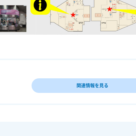
ぞれ1回ずつ体験いただけます。
船券
設展入場チケット
ら1つ選択）
キット内アトラクション（4アトラクションから3アトラクション体験）
48時間
ご利用になれます。
利用から
2日間
有効です。（48時間ではありません）
業時間は公式ウェブサイトをご確認ください。
ーキット内アトラクション」のミニ鈴鹿サーキット体験は含まれません。
雄駅、MRT左営駅
ください。
関連情報を見る
るためにあらかじめ「tabiwa by WESTER」アプリのダウンロードを推
tabiwa