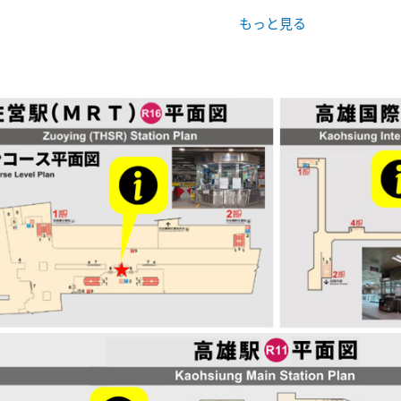
時間23:59
は４枚まで
）を含む3日間（日本時間）以内に引き換えてください。
きなくなります
（MRT高雄国際空港駅、MRT高雄駅、またはMRT左営駅）にて
提示後、駅係員より２次元バーコード付きの「高雄ぶらりパス」を受け取ってく
起動後、「高雄ぶらりパス」に掲載されている二次元コードを読み取っていた
日本時間」となりますのでご注意ください。
内容
利用
フェリー（往復1回）が、48時間乗り降り自由！