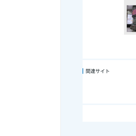
下記のアトラクションをそれ
①i-rideフライングシアター
②愛河太陽エネルギー船 乗
③高雄流行音楽センター 常
④駁二芸術特区（3展示場か
⑤SKM PARK 鈴鹿サー
交通パスは、最初の改札から
観光パスは、最初の施設のご
各観光スポットの休館日・営
＜施設に関するご注意＞
※「SKM PARK 鈴鹿サ
関連サイト
■引き換え場所
MRT高雄国際空港駅、MRT高
※画面最下部の地図をご参照
■引き換え場所の営業時間
6:00～23:00
■ご利用方法
ご利用日当日、利用画面を提示す
iPhone版tabiwa
・
Android版